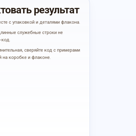
ктовать результат
есте с упаковкой и деталями флакона.
 длинные служебные строки не
-код.
мнительная, сверяйте код с примерами
й на коробке и флаконе.