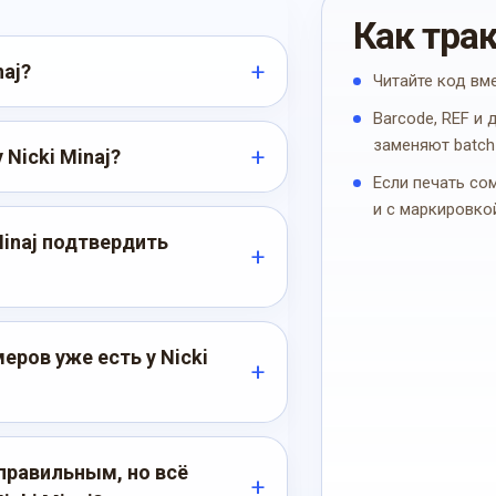
Как тра
naj?
Читайте код вм
Barcode, REF и
заменяют batch
 Nicki Minaj?
Если печать со
и с маркировко
Minaj подтвердить
ров уже есть у Nicki
правильным, но всё