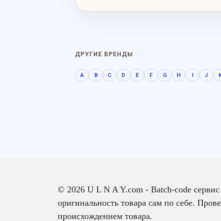
ДРУГИЕ БРЕНДЫ
A
B
C
D
E
F
G
H
I
J
© 2026 U L N A Y.com - Batch-code серви
оригинальность товара сам по себе. Прове
происхождением товара.