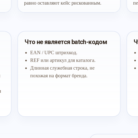
равно оставляют кейс рискованным.
пе
Что не является batch-кодом
Ч
EAN / UPC штрихкод.
REF или артикул для каталога.
Длинная служебная строка, не
й
похожая на формат бренда.
и