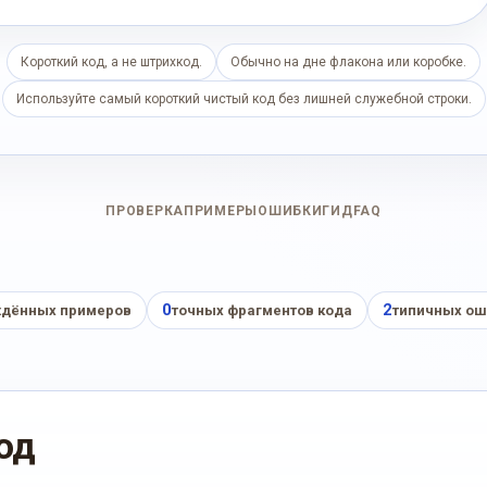
Короткий код, а не штрихкод.
Обычно на дне флакона или коробке.
Используйте самый короткий чистый код без лишней служебной строки.
ПРОВЕРКА
ПРИМЕРЫ
ОШИБКИ
ГИД
FAQ
0
2
дённых примеров
точных фрагментов кода
типичных ош
од