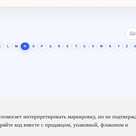
цельно, выразительно и без
резкого нажима.
K
L
M
N
O
P
Q
R
S
T
U
V
W
X
Y
Z
0
с помогает интерпретировать маркировку, но не подтверж
ряйте код вместе с продавцом, упаковкой, флаконом и