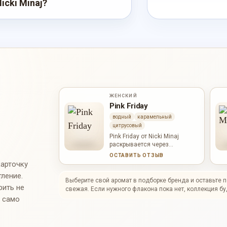
cki Minaj?
ЖЕНСКИЙ
Pink Friday
водный
карамельный
цитрусовый
Pink Friday от Nicki Minaj
раскрывается через
грейпфрут, ежевика,
ОСТАВИТЬ ОТЗЫВ
итальянский мандарин. В
карточку
начале слышны грейпфрут,
тление.
ежевика, итальянский
Выберите свой аромат в подборке бренда и оставьте 
мандарин; в сердце
рить не
свежая. Если нужного флакона пока нет, коллекция бу
проступают лотос,
и само
звездчатый жасмин; база
держит карамель, груша,
ваниль. Характер аромата:
живой, чистый; он звучит