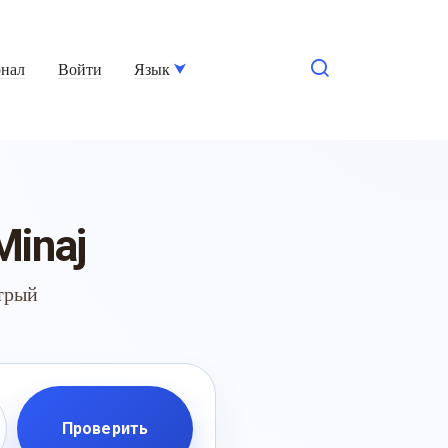
нал
Войти
Язык
Minaj
стрый
Проверить