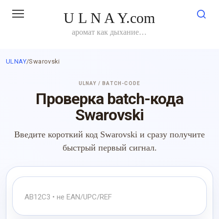
Перейти
U L N A Y.com
к
контенту
аромат как дыхание…
ULNAY
/
Swarovski
ULNAY / BATCH-CODE
Проверка batch-кода
Swarovski
Введите короткий код Swarovski и сразу получите
быстрый первый сигнал.