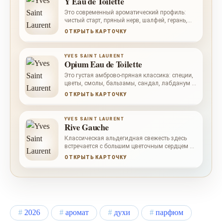
Y Eau de Toilette
Это современный ароматический профиль:
чистый старт, пряный нерв, шалфей, герань,
серая амбра и мягкая ваниль в базе.
ОТКРЫТЬ КАРТОЧКУ
YVES SAINT LAURENT
Opium Eau de Toilette
Это густая амброво-пряная классика: специи,
цветы, смолы, бальзамы, сандал, лабданум и
темная животная теплота.
ОТКРЫТЬ КАРТОЧКУ
YVES SAINT LAURENT
Rive Gauche
Классическая альдегидная свежесть здесь
встречается с большим цветочным сердцем и
сухой мшистой базой — строгой, женственной
ОТКРЫТЬ КАРТОЧКУ
и узнаваемой.
2026
аромат
духи
парфюм