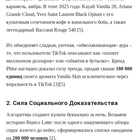
карамель, амбра. В топе 2025 года: Kayali Vanilla 28, Ariana
Grande Cloud, Yves Saint Laurent Black Opium с его
культовым сочетанием кофе и ванильного боба, а также
легендарный Baccarat Rouge 540 [5].
Их объединяет сладкая, уютная, «обволакивающая» аура –
то, что пользователи TikTok описывают как «пахнет
миллионом долларов» или «объятия в бутылке». Бренд
Phlur наглядно доказал силу тренда, продав свыше
180 000
единиц
своего аромата Vanilla Skin исключительно через
виральность в TikTok [3][5].
2. Сила Социального Доказательства
Алгоритмы создают культы буквально за ночь. Возьмем
историю Bianco Latte: после одного нашумевшего обзора
спрос взлетел до небес, сформировались списки ожидания
на
200 000 человек
[2].