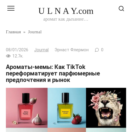
Перейти
U L N A Y.com
к
контенту
аромат как дыхание…
Главная
»
Journal
08/01/2026
Journal
Эрнаст Флермон
0
12.7к.
Ароматы-мемы: Как TikTok
переформатирует парфюмерные
предпочтения и рынок