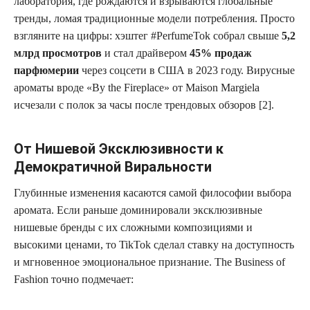
лаборатория, где рождаются и взрываются глобальные
тренды, ломая традиционные модели потребления. Просто
взгляните на цифры: хэштег #PerfumeTok собрал свыше
5,2
млрд просмотров
и стал драйвером
45% продаж
парфюмерии
через соцсети в США в 2023 году. Вирусные
ароматы вроде «By the Fireplace» от Maison Margiela
исчезали с полок за часы после трендовых обзоров [2].
От Нишевой Эксклюзивности к
Демократичной Виральности
Глубинные изменения касаются самой философии выбора
аромата. Если раньше доминировали эксклюзивные
нишевые бренды с их сложными композициями и
высокими ценами, то TikTok сделал ставку на доступность
и мгновенное эмоциональное признание. The Business of
Fashion точно подмечает: