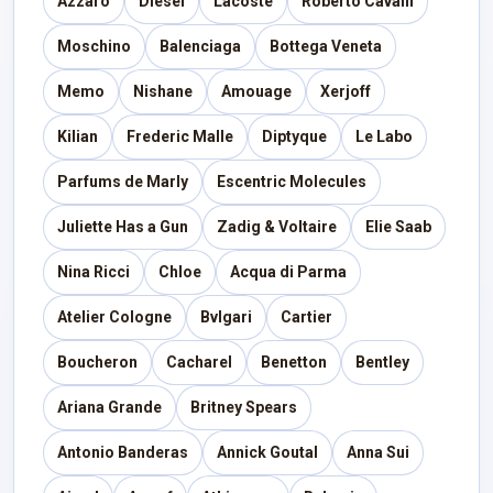
Azzaro
Diesel
Lacoste
Roberto Cavalli
Moschino
Balenciaga
Bottega Veneta
Memo
Nishane
Amouage
Xerjoff
Kilian
Frederic Malle
Diptyque
Le Labo
Parfums de Marly
Escentric Molecules
Juliette Has a Gun
Zadig & Voltaire
Elie Saab
Nina Ricci
Chloe
Acqua di Parma
Atelier Cologne
Bvlgari
Cartier
Boucheron
Cacharel
Benetton
Bentley
Ariana Grande
Britney Spears
Antonio Banderas
Annick Goutal
Anna Sui