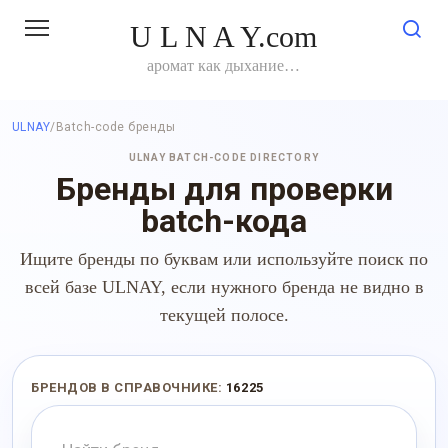
Перейти
U L N A Y.com
к
контенту
аромат как дыхание…
ULNAY
/
Batch-code бренды
ULNAY BATCH-CODE DIRECTORY
Бренды для проверки
batch-кода
Ищите бренды по буквам или используйте поиск по
всей базе ULNAY, если нужного бренда не видно в
текущей полосе.
БРЕНДОВ В СПРАВОЧНИКЕ:
16225