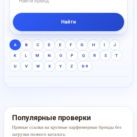
Найти
A
B
C
D
E
F
G
H
I
J
K
L
M
N
O
P
Q
R
S
T
U
V
W
X
Y
Z
0-9
Популярные проверки
Прямые ссылки на крупные парфюмерные бренды без
загрузки полного каталога.