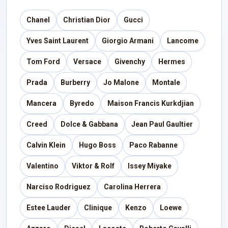
Chanel
Christian Dior
Gucci
Yves Saint Laurent
Giorgio Armani
Lancome
Tom Ford
Versace
Givenchy
Hermes
Prada
Burberry
Jo Malone
Montale
Mancera
Byredo
Maison Francis Kurkdjian
Creed
Dolce & Gabbana
Jean Paul Gaultier
Calvin Klein
Hugo Boss
Paco Rabanne
Valentino
Viktor & Rolf
Issey Miyake
Narciso Rodriguez
Carolina Herrera
Estee Lauder
Clinique
Kenzo
Loewe