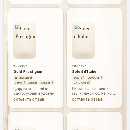
мадагаскарскую ваниль и
лабданум.
белый мускус.
УНИСЕКС
УНИСЕКС
Gold Prestigium
Soleil d'Italie
цитрусовый
водный
фужерный
свежий пряный
кожаный
цитрусовый
Цитрусово-пряный старт
Цитрусовая свежесть
быстро уходит в удовую
звучит ярко и солнечно, а
теплоту, белые цветы и
роза, пачули, белый
ОСТАВИТЬ ОТЗЫВ
ОСТАВИТЬ ОТЗЫВ
кожано-ванильную базу.
мускус, кедр, амбра и
ветивер держат базу
сухой.