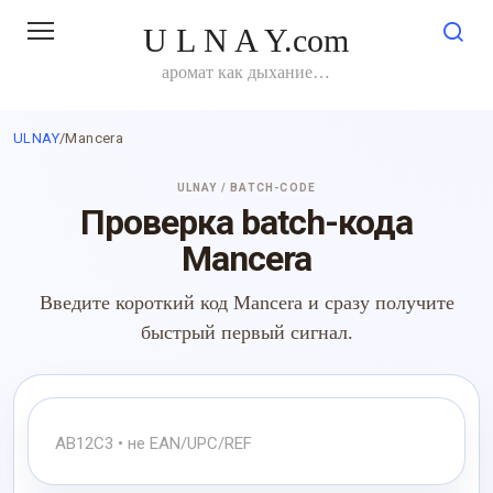
Перейти
U L N A Y.com
к
контенту
аромат как дыхание…
ULNAY
/
Mancera
ULNAY / BATCH-CODE
Проверка batch-кода
Mancera
Введите короткий код Mancera и сразу получите
быстрый первый сигнал.