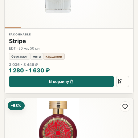
FACONNABLE
Stripe
EDT · 30 мл, 50 мл
бергамот
мята
кардамон
3 036 - 3 446 ₽
1 280 - 1 630 ₽
В корзину
-58%