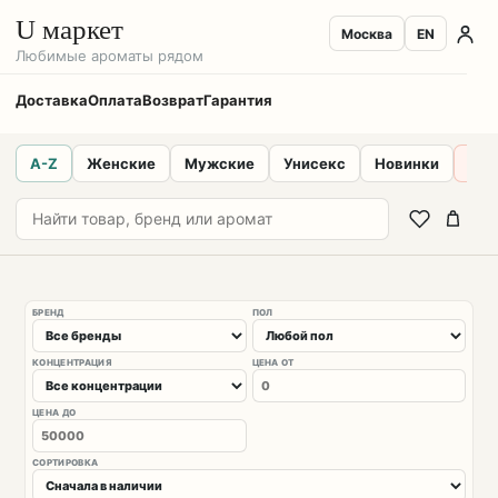
U маркет
Москва
EN
Любимые ароматы рядом
Доставка
Оплата
Возврат
Гарантия
A-Z
Женские
Мужские
Унисекс
Новинки
Sal
БРЕНД
ПОЛ
КОНЦЕНТРАЦИЯ
ЦЕНА ОТ
ЦЕНА ДО
СОРТИРОВКА