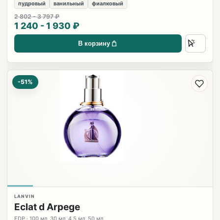
пудровый
ванильный
фиалковый
2 802 - 3 797 ₽
1 240 - 1 930 ₽
В корзину
-51%
LANVIN
Eclat d Arpege
EDP · 100 мл, 30 мл, 4.5 мл, 50 мл