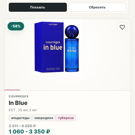
Сбросить
Показать
-58%
COURREGES
In Blue
EDT · 25 мл, 5 мл
альдегиды
смородина
тубероза
2 311 - 5 025 ₽
1 060 - 3 350 ₽