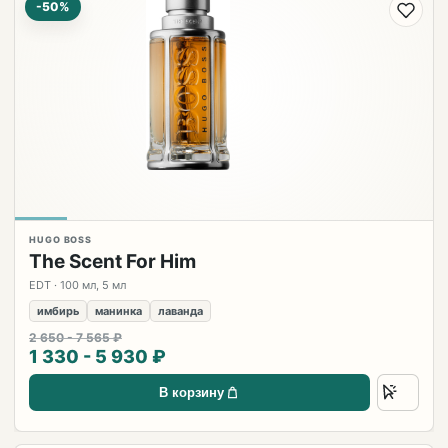
-50%
HUGO BOSS
The Scent For Him
EDT · 100 мл, 5 мл
имбирь
манинка
лаванда
2 650 - 7 565 ₽
1 330 - 5 930 ₽
В корзину