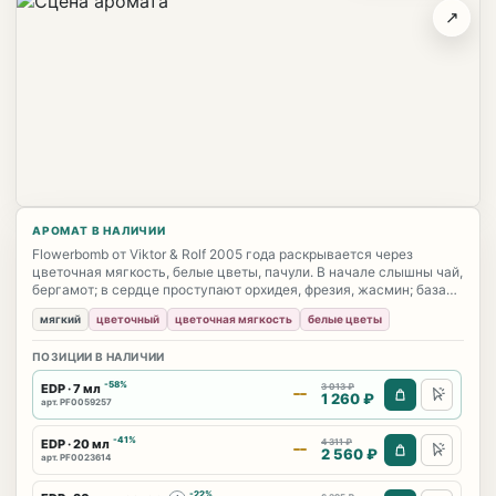
↗
АРОМАТ В НАЛИЧИИ
Flowerbomb от Viktor & Rolf 2005 года раскрывается через
цветочная мягкость, белые цветы, пачули. В начале слышны чай,
бергамот; в сердце проступают орхидея, фрезия, жасмин; база
держит пачули, мускус. Характер аромата: мягкий, цветочный; он
мягкий
цветочный
цветочная мягкость
белые цветы
звучит цельно, выразительно и без резкого нажима.
ПОЗИЦИИ В НАЛИЧИИ
-58%
EDP · 7 мл
3 013 ₽
1 260 ₽
арт. PF0059257
-41%
EDP · 20 мл
4 311 ₽
2 560 ₽
арт. PF0023614
-22%