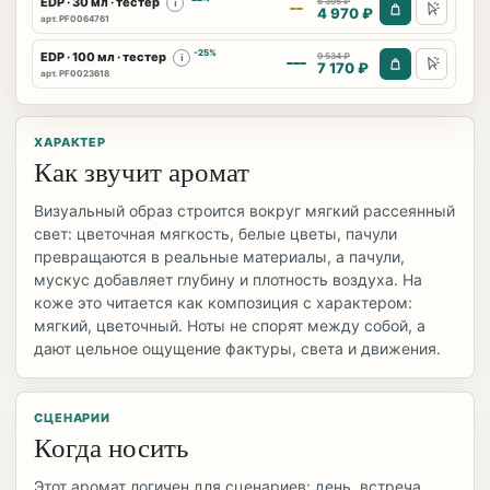
EDP · 30 мл · тестер
6 395 ₽
i
4 970 ₽
арт. PF0064761
-25%
EDP · 100 мл · тестер
9 534 ₽
i
7 170 ₽
арт. PF0023618
ХАРАКТЕР
Как звучит аромат
Визуальный образ строится вокруг мягкий рассеянный
свет: цветочная мягкость, белые цветы, пачули
превращаются в реальные материалы, а пачули,
мускус добавляет глубину и плотность воздуха. На
коже это читается как композиция с характером:
мягкий, цветочный. Ноты не спорят между собой, а
дают цельное ощущение фактуры, света и движения.
СЦЕНАРИИ
Когда носить
Этот аромат логичен для сценариев: день, встреча,