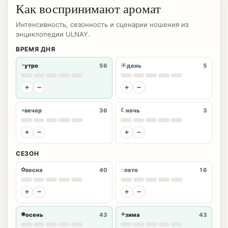
Как воспринимают аромат
Интенсивность, сезонность и сценарии ношения из
энциклопедии ULNAY.
ВРЕМЯ ДНЯ
◔
☀
утро
56
день
5
+
−
+
−
◑
☾
вечер
36
ночь
3
+
−
+
−
СЕЗОН
✿
◌
весна
40
лето
16
+
−
+
−
❋
✧
осень
43
зима
43