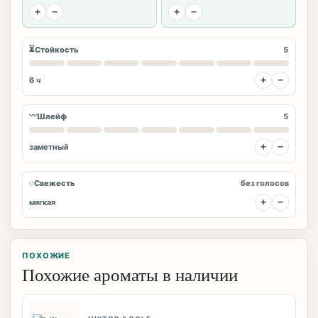
+
−
+
−
⏳
Стойкость
5
+
−
6 ч
〰
Шлейф
5
+
−
заметный
◌
Свежесть
без голосов
+
−
мягкая
ПОХОЖИЕ
Похожие ароматы в наличии