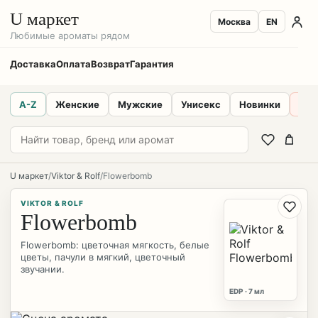
U маркет
Москва
EN
Любимые ароматы рядом
Доставка
Оплата
Возврат
Гарантия
A-Z
Женские
Мужские
Унисекс
Новинки
Sal
U маркет
/
Viktor & Rolf
/
Flowerbomb
VIKTOR & ROLF
Flowerbomb
Flowerbomb: цветочная мягкость, белые
цветы, пачули в мягкий, цветочный
звучании.
EDP · 7 мл