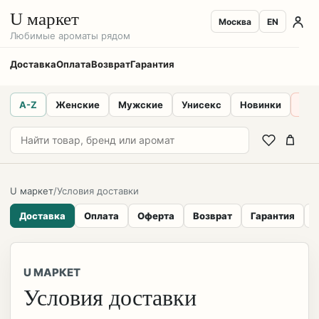
U маркет
Москва
EN
Любимые ароматы рядом
Доставка
Оплата
Возврат
Гарантия
A-Z
Женские
Мужские
Унисекс
Новинки
Sal
U маркет
/
Условия доставки
Доставка
Оплата
Оферта
Возврат
Гарантия
U МАРКЕТ
Условия доставки