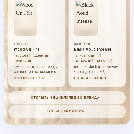
УНИСЕКС
ЖЕНСКИЙ
Wood On Fire
Black Aoud Intense
амбровый
фужерный
анималистичный
землистый
цитрусовый
цветочный
Без раскрытой пирамиды
Intense Black Aoud звучит
он понятен по названию и
через древесный,
аккордам: темный
розовый, теплопряный и
ОСТАВИТЬ ОТЗЫВ
ОСТАВИТЬ ОТЗЫВ
древесный аромат с
пачулиевый аккорды с
дымом, удом и теплой
темной глубиной.
базой.
→
ОТКРЫТЬ ЭНЦИКЛОПЕДИЮ БРЕНДА
→
БОЛЬШЕ АРОМАТОВ