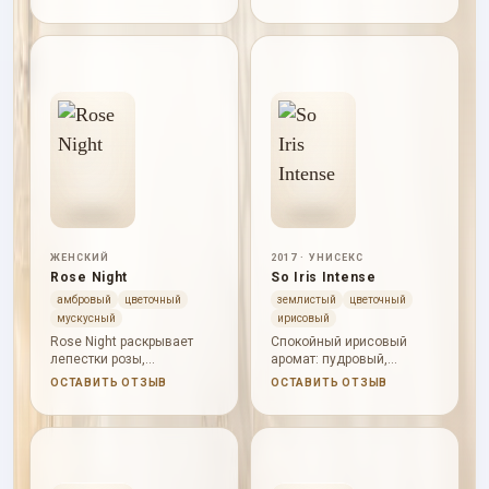
белоцветочный аккорды.
ванильный аромат для
холодного воздуха и
уютной одежды.
ЖЕНСКИЙ
2017 · УНИСЕКС
Rose Night
So Iris Intense
амбровый
цветочный
землистый
цветочный
мускусный
ирисовый
Rose Night раскрывает
Спокойный ирисовый
лепестки розы,
аромат: пудровый,
болгарскую розу, белый
древесный, немного
ОСТАВИТЬ ОТЗЫВ
ОСТАВИТЬ ОТЗЫВ
мускус, пачули и амбру.
фиалковый, с чистым
мускусным
послевкусием.