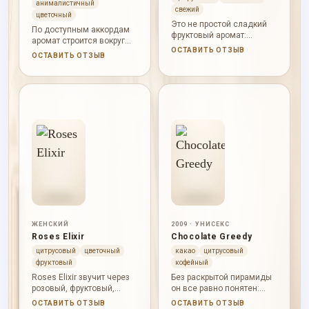
анималистичный
свежий
цветочный
Это не простой сладкий
По доступным аккордам
фруктовый аромат:
аромат строится вокруг
мшистый и землистый
ОСТАВИТЬ ОТЗЫВ
розового, мускусного и
ОСТАВИТЬ ОТЗЫВ
аккорды добавляют
пудрового характера, с
шипровую тень, а
теплой амбровой
древесность удерживает
глубиной.
композицию.
ЖЕНСКИЙ
2009 · УНИСЕКС
Roses Elixir
Chocolate Greedy
цитрусовый
цветочный
какао
цитрусовый
фруктовый
кофейный
Roses Elixir звучит через
Без раскрытой пирамиды
розовый, фруктовый,
он все равно понятен:
сладкий, цитрусовый и
плотный шоколадно-
ОСТАВИТЬ ОТЗЫВ
ОСТАВИТЬ ОТЗЫВ