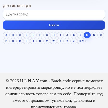
ДРУГИЕ БРЕНДЫ
Найти
A
B
C
D
E
F
G
H
I
J
K
L
M
N
O
P
Q
R
S
T
U
V
W
X
Y
Z
0-9
© 2026 U L N A Y.com - Batch-code сервис помогает
интерпретировать маркировку, но не подтверждает
оригинальность товара сам по себе. Проверяйте код
вместе с продавцом, упаковкой, флаконом и
происхождением товара.