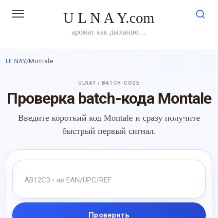
Перейти
U L N A Y.com
к
контенту
аромат как дыхание…
ULNAY
/
Montale
ULNAY / BATCH-CODE
Проверка batch-кода Montale
Введите короткий код Montale и сразу получите
быстрый первый сигнал.
Проверить