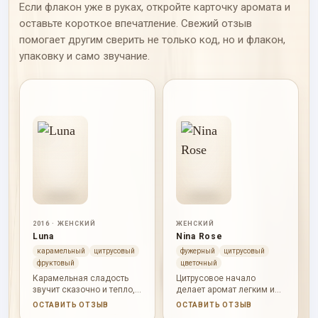
Если флакон уже в руках, откройте карточку аромата и
оставьте короткое впечатление. Свежий отзыв
помогает другим сверить не только код, но и флакон,
упаковку и само звучание.
2016 · ЖЕНСКИЙ
ЖЕНСКИЙ
Luna
Nina Rose
карамельный
цитрусовый
фужерный
цитрусовый
фруктовый
цветочный
Карамельная сладость
Цитрусовое начало
звучит сказочно и тепло, а
делает аромат легким и
лакрица, сандал и белый
сияющим, груша
ОСТАВИТЬ ОТЗЫВ
ОСТАВИТЬ ОТЗЫВ
мускус дают более
добавляет сочность, а