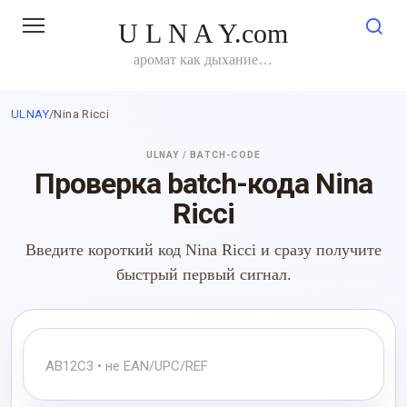
Перейти
U L N A Y.com
к
контенту
аромат как дыхание…
ULNAY
/
Nina Ricci
ULNAY / BATCH-CODE
Проверка batch-кода Nina
Ricci
Введите короткий код Nina Ricci и сразу получите
быстрый первый сигнал.