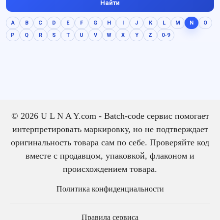
Найти
A
B
C
D
E
F
G
H
I
J
K
L
M
N
O
P
Q
R
S
T
U
V
W
X
Y
Z
0-9
© 2026 U L N A Y.com - Batch-code сервис помогает
интерпретировать маркировку, но не подтверждает
оригинальность товара сам по себе. Проверяйте код
вместе с продавцом, упаковкой, флаконом и
происхождением товара.
Политика конфиденциальности
Правила сервиса