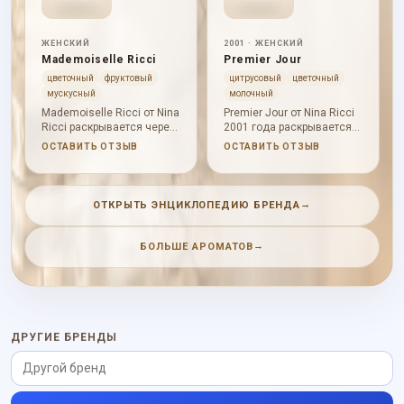
резкого нажима.
ЖЕНСКИЙ
2001 · ЖЕНСКИЙ
Mademoiselle Ricci
Premier Jour
цветочный
фруктовый
цитрусовый
цветочный
мускусный
молочный
Mademoiselle Ricci от Nina
Premier Jour от Nina Ricci
Ricci раскрывается через
2001 года раскрывается
роза, цветочная мягкость,
через пион, мандарин,
ОСТАВИТЬ ОТЗЫВ
ОСТАВИТЬ ОТЗЫВ
мускусная мягкость. В
гардения. В начале
начале слышны дикая
слышны пион, мандарин;
роза, розовый перец,
в сердце проступают
малина; в сердце
гардения, орхидея; база
→
ОТКРЫТЬ ЭНЦИКЛОПЕДИЮ БРЕНДА
проступают роза, олеандр,
держит мускус, сандал,
лавр; база держит мускус,
древесные ноты. Характер
белая древесина, фиалка.
аромата: живой, чистый;
→
БОЛЬШЕ АРОМАТОВ
Характер аромата:
он звучит цельно,
глубокий, тёплый, мягкий,
выразительно и без
цветочный; он звучит
резкого нажима.
цельно, выразительно и
без резкого нажима.
ДРУГИЕ БРЕНДЫ