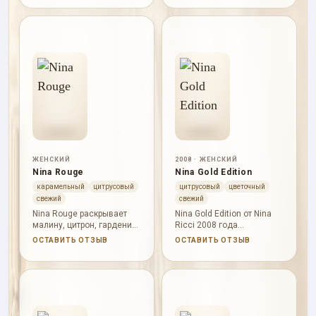
темный финал.
белые цветы и мускус
оставляют чистый
женственный шлейф.
ЖЕНСКИЙ
2008 · ЖЕНСКИЙ
Nina Rouge
Nina Gold Edition
карамельный
цитрусовый
цитрусовый
цветочный
свежий
свежий
Nina Rouge раскрывает
Nina Gold Edition от Nina
малину, цитрон, гардению,
Ricci 2008 года
цветок имбиря, карамель
раскрывается через
ОСТАВИТЬ ОТЗЫВ
ОСТАВИТЬ ОТЗЫВ
и бурбонскую ваниль.
цитрусовая свежесть,
свежесть, древесная
глубина. В начале
слышны лайм, бергамот; в
сердце проступают
зеленое яблоко, пралине,
пион; база держит яблоня,