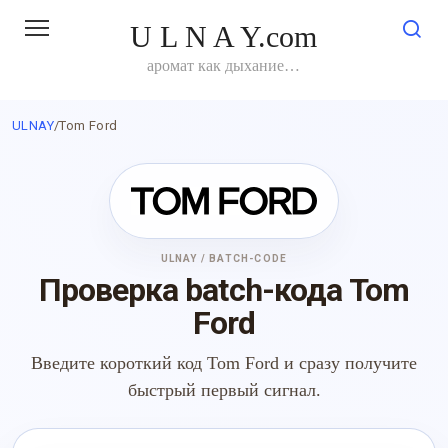
Перейти
U L N A Y.com
к
контенту
аромат как дыхание…
ULNAY
/
Tom Ford
ULNAY / BATCH-CODE
Проверка batch-кода Tom
Ford
Введите короткий код Tom Ford и сразу получите
быстрый первый сигнал.