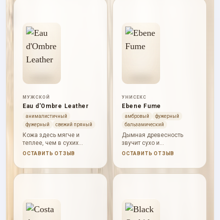
апельсина смягчает
сердце, а кожа, олибанум,
сандал, мускус и мягкая
древесная подложка
делают базу глубже.
МУЖСКОЙ
УНИСЕКС
Eau d'Ombre Leather
Ebene Fume
анималистичный
амбровый
фужерный
фужерный
свежий пряный
бальзамический
Кожа здесь мягче и
Дымная древесность
теплее, чем в сухих
звучит сухо и
дымных версиях: специи
медитативно, а эбеновое
ОСТАВИТЬ ОТЗЫВ
ОСТАВИТЬ ОТЗЫВ
и ваниль дают ей почти
и гваяковое дерево дают
бархатный вечерний тон.
глубокий темный финал.