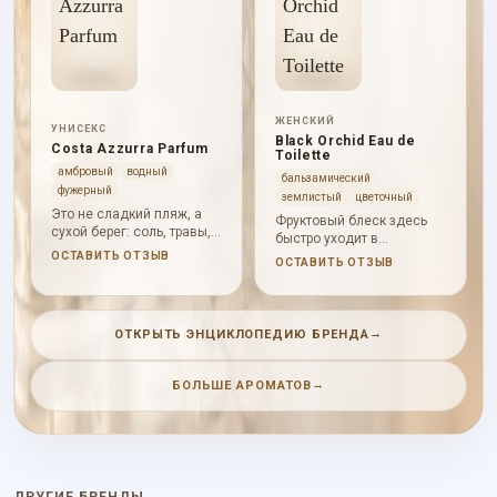
ЖЕНСКИЙ
УНИСЕКС
Black Orchid Eau de
Costa Azzurra Parfum
Toilette
амбровый
водный
бальзамический
фужерный
землистый
цветочный
Это не сладкий пляж, а
Фруктовый блеск здесь
сухой берег: соль, травы,
быстро уходит в
можжевельник, полынь,
землистые цветы,
ОСТАВИТЬ ОТЗЫВ
ОСТАВИТЬ ОТЗЫВ
мирт, дуб, смолы и
туберозу, сандал, ваниль,
прохладное дерево.
ветивер и дымный
пачулиевый шлейф.
→
ОТКРЫТЬ ЭНЦИКЛОПЕДИЮ БРЕНДА
→
БОЛЬШЕ АРОМАТОВ