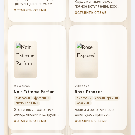
Кардамон дает сухое
цитрусы дают свежее
пряное вступление, кожа
пряное начало. Красный
ОСТАВИТЬ ОТЗЫВ
быстро становится
ОСТАВИТЬ ОТЗЫВ
пион, кардамон и шафран
главным материалом
добавляют цветочно-
аромата. Жасмин самбак
пряное сердце, а уд,
смягчает сердце, а амбра,
сухие древесные оттенки,
мох и пачули делают базу
пачули, ветивер и мускус
теплой, темной и немного
создают глубокую базу.
землистой.
МУЖСКОЙ
УНИСЕКС
Noir Extreme Parfum
Rose Exposed
амбровый
фужерный
амбровый
свежий пряный
свежий пряный
кожаный
Это теплый восточный
Белый и розовый перец
вечер: специи и цитрусы
дают сухое пряное
переходят в сливочную
начало, розовая вода и
ОСТАВИТЬ ОТЗЫВ
ОСТАВИТЬ ОТЗЫВ
сладость, амбру,
розовое масло
древесные ноты и мягкую
раскрывают живой
пудру.
розовый центр. Цветок