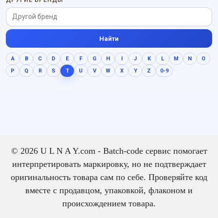
ДРУГИЕ БРЕНДЫ
Найти
A
B
C
D
E
F
G
H
I
J
K
L
M
N
O
P
Q
R
S
T
U
V
W
X
Y
Z
0-9
© 2026 U L N A Y.com - Batch-code сервис помогает
интерпретировать маркировку, но не подтверждает
оригинальность товара сам по себе. Проверяйте код
вместе с продавцом, упаковкой, флаконом и
происхождением товара.