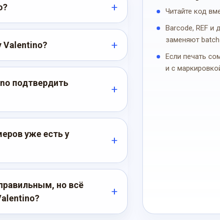
o?
Читайте код вм
Barcode, REF и
заменяют batch
 Valentino?
Если печать со
и с маркировко
ino подтвердить
еров уже есть у
правильным, но всё
alentino?