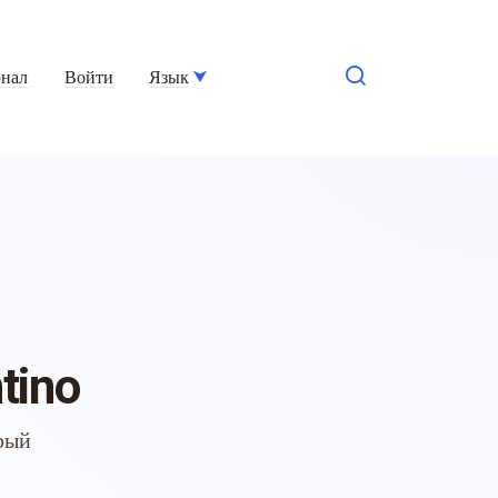
нал
Войти
Язык
tino
трый