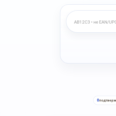
0
подтверж