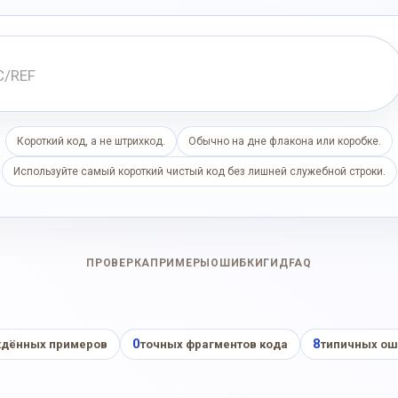
Короткий код, а не штрихкод.
Обычно на дне флакона или коробке.
Используйте самый короткий чистый код без лишней служебной строки.
ПРОВЕРКА
ПРИМЕРЫ
ОШИБКИ
ГИД
FAQ
0
8
дённых примеров
точных фрагментов кода
типичных ош