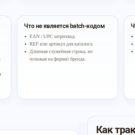
Что не является batch-кодом
Ч
EAN / UPC штрихкод.
REF или артикул для каталога.
Длинная служебная строка, не
й
похожая на формат бренда.
и
Как тра