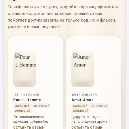
Если флакон уже в руках, откройте карточку аромата и
оставьте короткое впечатление. Свежий отзыв
помогает другим сверить не только код, но и флакон,
упаковку и само звучание.
1981 · МУЖСКОЙ
2003 · ЖЕНСКИЙ
Pour L'Homme
Amor Amor
фужерный
цитрусовый
фужерный
цитрусовый
землистый
фруктовый
Это классическая
Цитрусово-ягодное
мужская глубина без
начало делает аромат
спешки: бергамот, специи,
юным и энергичным,
ОСТАВИТЬ ОТЗЫВ
ОСТАВИТЬ ОТЗЫВ