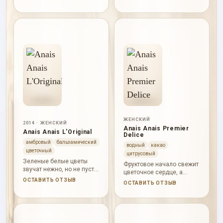
цветы, пихта, ветивер,
цветы смягчают сердце, а
дубовый мох, сандал и
ваниль с тонка дают
амбра.
теплый финал.
ЖЕНСКИЙ
2014 · ЖЕНСКИЙ
Anais Anais Premier
Anais Anais L'Original
Delice
амбровый
бальзамический
водный
какао
цветочный
цитрусовый
Зеленые белые цветы
Фруктовое начало свежит
звучат нежно, но не пусто:
цветочное сердце, а
сандал, амбра и кедр
какао с кедром
ОСТАВИТЬ ОТЗЫВ
ОСТАВИТЬ ОТЗЫВ
дают аромату теплую
добавляют неожиданно
основу.
теплый, чуть сухой финал.