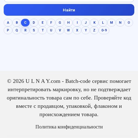
Найти
A
B
C
D
E
F
G
H
I
J
K
L
M
N
O
P
Q
R
S
T
U
V
W
X
Y
Z
0-9
© 2026 U L N A Y.com - Batch-code сервис помогает
интерпретировать маркировку, но не подтверждает
оригинальность товара сам по себе. Проверяйте код
вместе с продавцом, упаковкой, флаконом и
происхождением товара.
Политика конфиденциальности