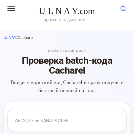
Перейти
U L N A Y.com
к
контенту
аромат как дыхание…
ULNAY
/
Cacharel
ULNAY / BATCH-CODE
Проверка batch-кода
Cacharel
Введите короткий код Cacharel и сразу получите
быстрый первый сигнал.