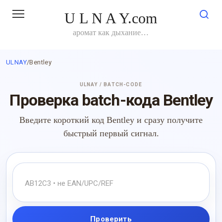
Перейти
U L N A Y.com
к
контенту
аромат как дыхание…
ULNAY
/
Bentley
ULNAY / BATCH-CODE
Проверка batch-кода Bentley
Введите короткий код Bentley и сразу получите
быстрый первый сигнал.
Проверить