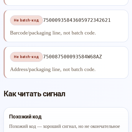
75000935843605972342621
Не batch-код
Barcode/packaging line, not batch code.
750087500093584W68AZ
Не batch-код
Address/packaging line, not batch code.
Как читать сигнал
Похожий код
Похожий код — хороший сигнал, но не окончательное