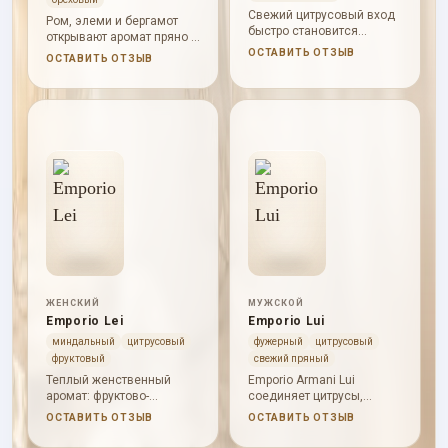
Свежий цитрусовый вход
Ром, элеми и бергамот
быстро становится
открывают аромат пряно и
теплым и уютным:
смолисто; лаванда и
ОСТАВИТЬ ОТЗЫВ
ОСТАВИТЬ ОТЗЫВ
лаванда держит чистоту,
давана ведут к
каштан и ваниль дают
мадагаскарской ванили,
мягкую сладость.
каштану, кедру и пачули.
ЖЕНСКИЙ
МУЖСКОЙ
Emporio Lei
Emporio Lui
миндальный
цитрусовый
фужерный
цитрусовый
фруктовый
свежий пряный
Теплый женственный
Emporio Armani Lui
аромат: фруктово-
соединяет цитрусы,
цитрусовый вход, белые
яблоко, шалфей,
ОСТАВИТЬ ОТЗЫВ
ОСТАВИТЬ ОТЗЫВ
цветы, ирисовая пудра и
кардамон, пряное сердце,
мягкая сладкая база.
сандал, мох, кедр, бобы