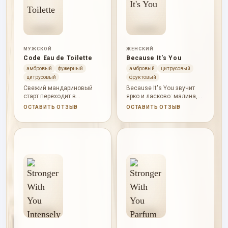
МУЖСКОЙ
ЖЕНСКИЙ
Code Eau de Toilette
Because It's You
амбровый
фужерный
амбровый
цитрусовый
цитрусовый
фруктовый
Свежий мандариновый
Because It's You звучит
старт переходит в
ярко и ласково: малина,
ароматическую лаванду,
лимон, нероли, роза,
ОСТАВИТЬ ОТЗЫВ
ОСТАВИТЬ ОТЗЫВ
а тонка с кедром
ваниль, мускус и
оставляют мягкий
амбровая древесина.
древесно-ванильный
финал.