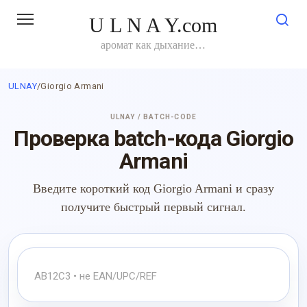
Перейти
U L N A Y.com
к
контенту
аромат как дыхание…
ULNAY
/
Giorgio Armani
ULNAY / BATCH-CODE
Проверка batch-кода Giorgio
Armani
Введите короткий код Giorgio Armani и сразу
получите быстрый первый сигнал.