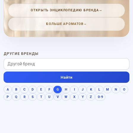
тонка, мускус и амбру.
→
ОТКРЫТЬ ЭНЦИКЛОПЕДИЮ БРЕНДА
→
БОЛЬШЕ АРОМАТОВ
ДРУГИЕ БРЕНДЫ
Найти
A
B
C
D
E
F
G
H
I
J
K
L
M
N
O
P
Q
R
S
T
U
V
W
X
Y
Z
0-9