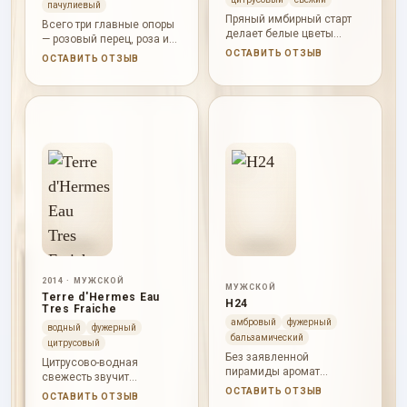
пачулиевый
Пряный имбирный старт
Всего три главные опоры
делает белые цветы
— розовый перец, роза и
живыми и подвижными, а
пачули — дают аромат без
ОСТАВИТЬ ОТЗЫВ
ОСТАВИТЬ ОТЗЫВ
сандал с ванилью
лишних украшений:
оставляют мягкую теплую
цветочный, пряный и
базу.
древесно-землистый.
2014 · МУЖСКОЙ
МУЖСКОЙ
Terre d'Hermes Eau
H24
Tres Fraiche
амбровый
фужерный
водный
фужерный
бальзамический
цитрусовый
Без заявленной
Цитрусово-водная
пирамиды аромат
свежесть звучит
читается через аккорды:
прозрачно и сухо, а
ОСТАВИТЬ ОТЗЫВ
ОСТАВИТЬ ОТЗЫВ
ароматический, зеленый,
древесная база