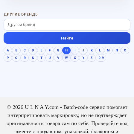
lactonic. Характер
цветы. Характер аромата:
аромата: глубокий,
свежий, собранный,
тёплый, мягкий,
мягкий, цветочный; он
ДРУГИЕ БРЕНДЫ
цветочный; он звучит
звучит цельно,
цельно, выразительно и
выразительно и без
без резкого нажима.
резкого нажима.
Найти
A
B
C
D
E
F
G
H
I
J
K
L
M
N
O
P
Q
R
S
T
U
V
W
X
Y
Z
0-9
© 2026 U L N A Y.com - Batch-code сервис помогает
интерпретировать маркировку, но не подтверждает
оригинальность товара сам по себе. Проверяйте код
вместе с продавцом, упаковкой, флаконом и