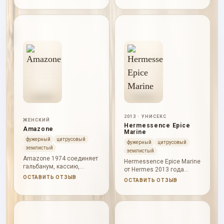
древесный, мягкопряный
сохраняет землистый
и слегка желтоцветочный.
характер Terre d Hermes.
2013 · УНИСЕКС
ЖЕНСКИЙ
Hermessence Epice
Amazone
Marine
фужерный
цитрусовый
фужерный
цитрусовый
землистый
землистый
Amazone 1974 соединяет
Hermessence Epice Marine
гальбанум, кассию,
от Hermes 2013 года
нероли, розовое дерево,
раскрывается через
ОСТАВИТЬ ОТЗЫВ
ОСТАВИТЬ ОТЗЫВ
цитрусы, лист фиалки,
ароматические травы,
гиацинт, нарцисс, черную
свежая пряность, морская
смородину, розу, ирис,
прохлада. В начале
жасмин, мох, ветивер и
слышны ароматические
сандал.
травы, свежая пряность,