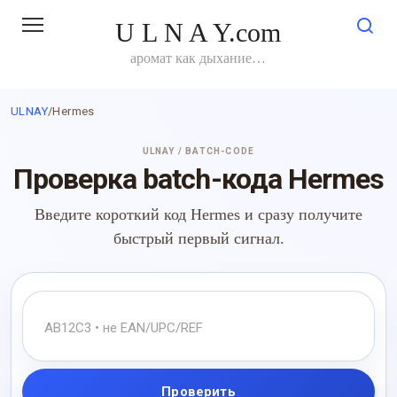
Перейти
U L N A Y.com
к
контенту
аромат как дыхание…
ULNAY
/
Hermes
ULNAY / BATCH-CODE
Проверка batch-кода Hermes
Введите короткий код Hermes и сразу получите
быстрый первый сигнал.
Проверить