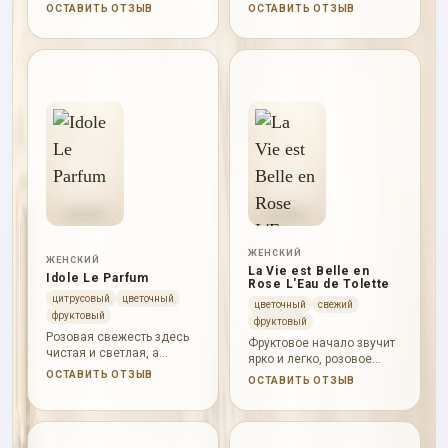
карамель, ваниль и
воздушнее, чем плотная
ОСТАВИТЬ ОТЗЫВ
ОСТАВИТЬ ОТЗЫВ
пралине дают сладость, а
гурманская версия, но
пачули, папирус и ладан
сохраняет узнаваемую
добавляют темную
сладкую улыбку. Миндаль
глубину.
и магнолия дают мягкий
старт, ирис и белые цветы
раскрывают пудровое
сердце, а пралине, ваниль
и бобы тонка оставляют
теплый сливочно-сладкий
след.
ЖЕНСКИЙ
ЖЕНСКИЙ
La Vie est Belle en
Idole Le Parfum
Rose L'Eau de Tolette
цитрусовый
цветочный
цветочный
свежий
фруктовый
фруктовый
Розовая свежесть здесь
Фруктовое начало звучит
чистая и светлая, а
ярко и легко, розовое
мускусная база делает
сердце добавляет
ОСТАВИТЬ ОТЗЫВ
ОСТАВИТЬ ОТЗЫВ
аромат мягким,
романтики, а пачули с
современным и дневным.
ирисом и сандалом дают
более взрослую базу.