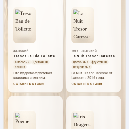
ЖЕНСКИЙ
2016 · ЖЕНСКИЙ
Tresor Eau de Toilette
La Nuit Tresor Caresse
амбровый
цветочный
цветочный
фруктовый
свежий
пачулиевый
Это пудрово-фруктовая
La Nuit Tresor Caresse от
классика с мягким
Lancome 2016 года
цветочным сердцем и
раскрывается через
ОСТАВИТЬ ОТЗЫВ
ОСТАВИТЬ ОТЗЫВ
теплой базой, где персик
сладкое тепло, цветочная
и роза звучат особенно
мягкость, фруктовая
нежно.
сочность. В начале
слышны малина, личи,
розовый перец; в сердце
проступают груша,
жасмин, жасмин; база
держит таитянская
ваниль, бобы тонка,
орхидея. Характер