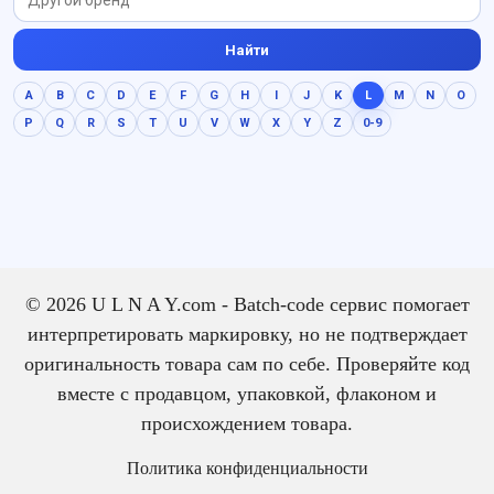
Найти
A
B
C
D
E
F
G
H
I
J
K
L
M
N
O
P
Q
R
S
T
U
V
W
X
Y
Z
0-9
© 2026 U L N A Y.com - Batch-code сервис помогает
интерпретировать маркировку, но не подтверждает
оригинальность товара сам по себе. Проверяйте код
вместе с продавцом, упаковкой, флаконом и
происхождением товара.
Политика конфиденциальности