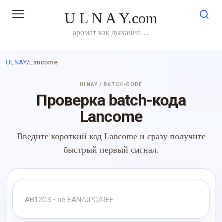
Перейти
U L N A Y.com
к
контенту
аромат как дыхание…
ULNAY
/
Lancome
ULNAY / BATCH-CODE
Проверка batch-кода
Lancome
Введите короткий код Lancome и сразу получите
быстрый первый сигнал.