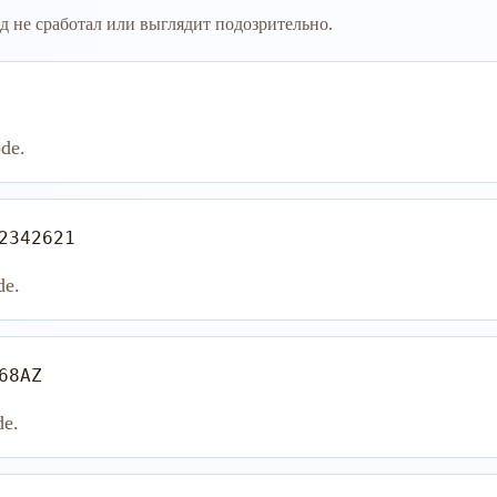
д не сработал или выглядит подозрительно.
de.
2342621
de.
68AZ
de.