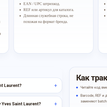
EAN / UPC штрихкод.
REF или артикул для каталога.
Длинная служебная строка, не
й
похожая на формат бренда.
и
Как тра
nt Laurent?
Читайте код вм
Barcode, REF и
заменяют batch
 Yves Saint Laurent?