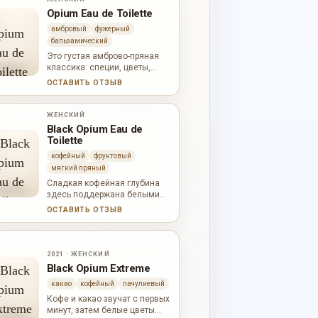
Opium Eau de Toilette
амбровый
фужерный
бальзамический
Это густая амброво-пряная
классика: специи, цветы,
смолы, бальзамы, сандал,
ОСТАВИТЬ ОТЗЫВ
лабданум и темная животная
теплота.
ЖЕНСКИЙ
Black Opium Eau de
Toilette
кофейный
фруктовый
мягкий пряный
Сладкая кофейная глубина
здесь поддержана белыми
цветами, лакрицей, пачули,
ОСТАВИТЬ ОТЗЫВ
кашемировым деревом и
кедром.
2021 · ЖЕНСКИЙ
Black Opium Extreme
какао
кофейный
пачулиевый
Кофе и какао звучат с первых
минут, затем белые цветы