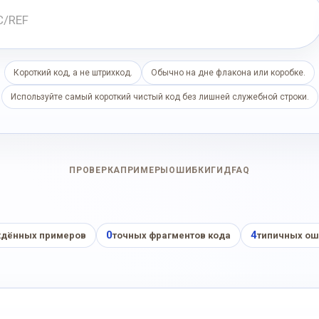
Короткий код, а не штрихкод.
Обычно на дне флакона или коробке.
Используйте самый короткий чистый код без лишней служебной строки.
ПРОВЕРКА
ПРИМЕРЫ
ОШИБКИ
ГИД
FAQ
0
4
дённых примеров
точных фрагментов кода
типичных ош