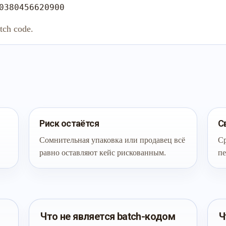
0380456620900
tch code.
Риск остаётся
С
Сомнительная упаковка или продавец всё
Ср
равно оставляют кейс рискованным.
пе
Что не является batch-кодом
Ч