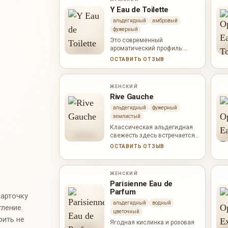
Y Eau de Toilette
альдегидный
амбровый
фужерный
Это современный
ароматический профиль:
чистый старт, пряный нерв,
ОСТАВИТЬ ОТЗЫВ
шалфей, герань, серая амбра
и мягкая ваниль в базе.
ЖЕНСКИЙ
Rive Gauche
альдегидный
фужерный
землистый
Классическая альдегидная
свежесть здесь встречается
с большим цветочным
ОСТАВИТЬ ОТЗЫВ
сердцем и сухой мшистой
базой — строгой, женственной
и узнаваемой.
ЖЕНСКИЙ
Parisienne Eau de
Parfum
карточку
альдегидный
водный
тление.
цветочный
рить не
Ягодная кислинка и розовая