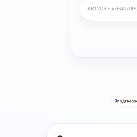
0
подтверж