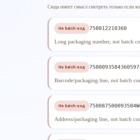
Сюда имеет смысл смотреть только если ко
750012210360
Не batch-код
Long packaging number, not batch co
7500093584360597
Не batch-код
Barcode/packaging line, not batch co
750087500093584W
Не batch-код
Address/packaging line, not batch co