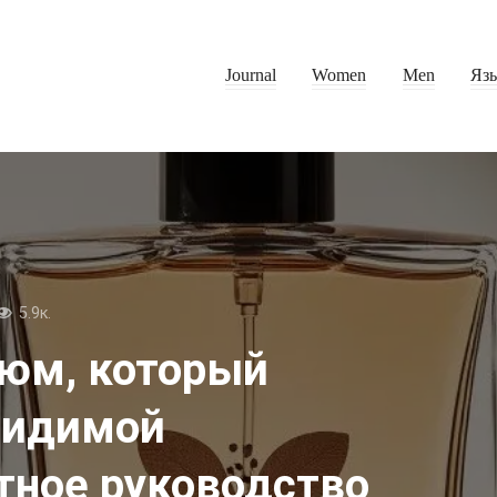
Journal
Women
Men
Яз
5.9к.
юм, который
видимой
тное руководство