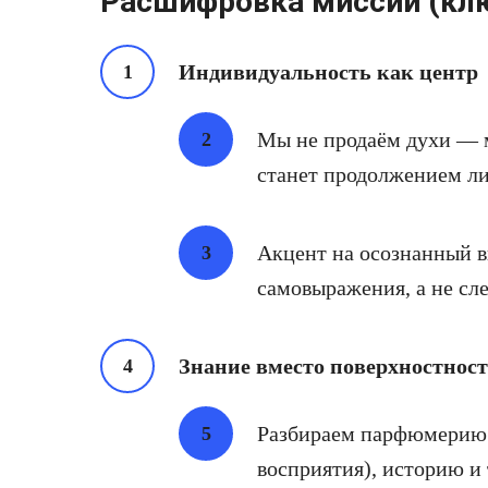
Расшифровка миссии (кл
Индивидуальность как центр
Мы не продаём духи — 
станет продолжением ли
Акцент на осознанный в
самовыражения, а не сл
Знание вместо поверхностнос
Разбираем парфюмерию ч
восприятия), историю и