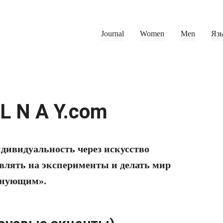
Journal
Women
Men
Яз
L N A Y.com
дивидуальность через искусство
влять на эксперименты и делать мир
лнующим».