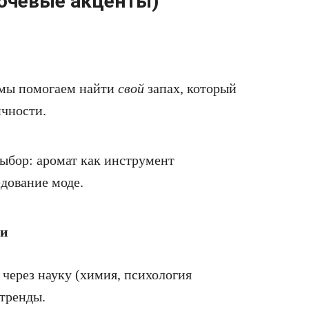
ючевые акценты)
мы помогаем найти
свой
запах, который
чности.
ыбор: аромат как инструмент
едование моде.
ти
ерез науку (химия, психология
 тренды.