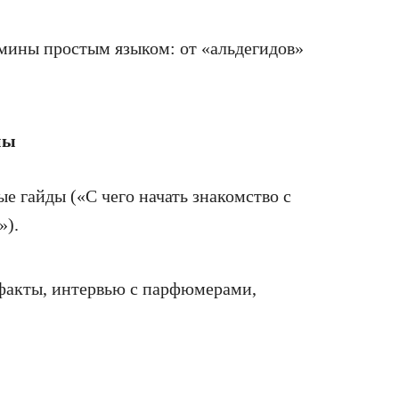
мины простым языком: от «альдегидов»
ны
е гайды («С чего начать знакомство с
»).
факты, интервью с парфюмерами,