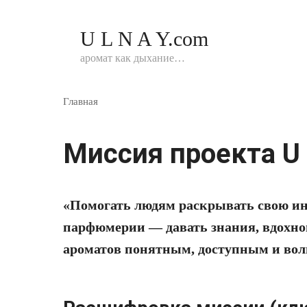
Перейти
к
U L N A Y.com
контенту
аромат как дыхание…
Главная
Миссия проекта U 
«Помогать людям раскрывать свою ин
парфюмерии — давать знания, вдохно
ароматов понятным, доступным и во