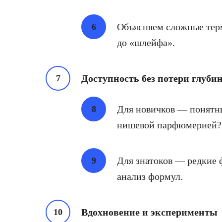
Объясняем сложные тер
до «шлейфа».
Доступность без потери глуби
Для новичков — понятны
нишевой парфюмерией?
Для знатоков — редкие 
анализ формул.
Вдохновение и эксперименты