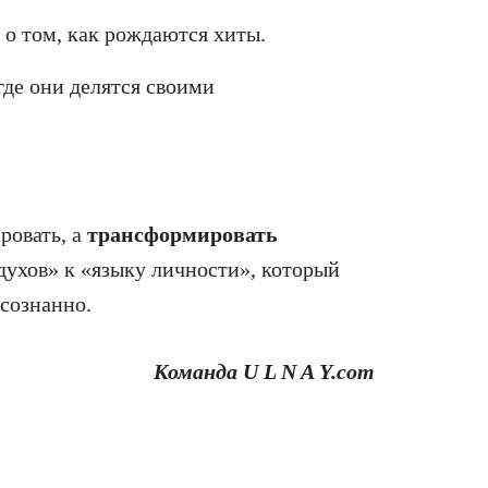
 о том, как рождаются хиты.
 где они делятся своими
ровать, а
трансформировать
 духов» к «языку личности», который
осознанно.
Команда U L N A Y.com