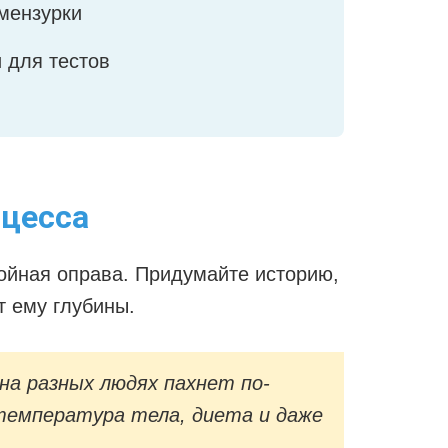
мензурки
 для тестов
оцесса
ойная оправа. Придумайте историю,
т ему глубины.
а разных людях пахнет по-
 температура тела, диета и даже