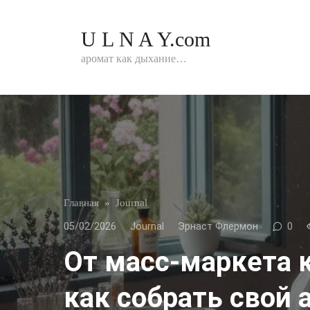
Перейти
к
U L N A Y.com
контенту
аромат как дыхание…
Главная
»
Journal
05/02/2026
Journal
Эрнаст Флермон
0
От масс-маркета к
как собрать свой 