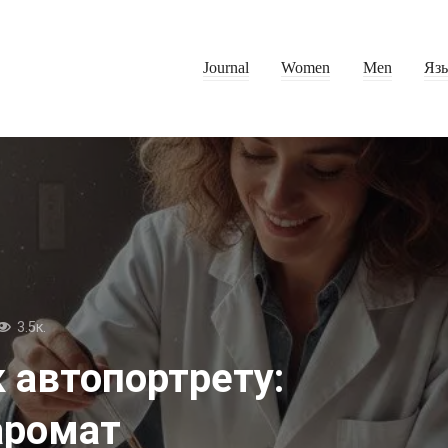
Journal
Women
Men
Яз
3.5к.
 автопортрету:
аромат