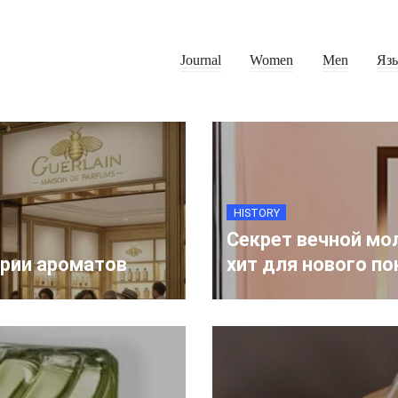
Journal
Women
Men
Яз
HISTORY
Секрет вечной мо
ерии ароматов
хит для нового п