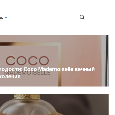
ык
лодости: Coco Mademoiselle вечный
околения