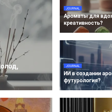
JOURNAL
Ароматы для вдох
креативность?
холод,
JOURNAL
ИИ в создании ар
футурология?