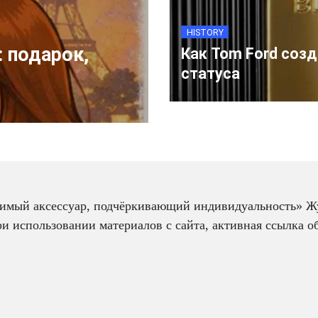
HISTORY
 подарок,
Как Tom Ford созд
статуса
д
1
2
3
4
…
12
димый аксессуар, подчёркивающий индивидуальность» Жу
 использовании материалов с сайта, активная ссылка об