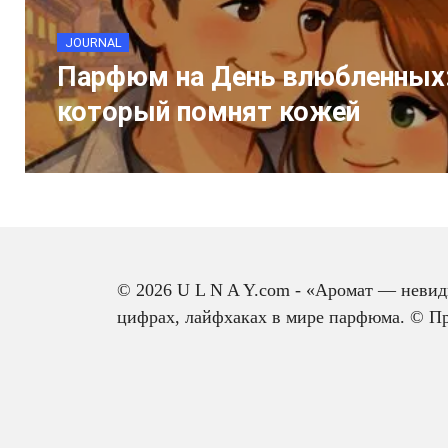
JOURNAL
Парфюм на День влюбленных:
который помнят кожей
Пагинация
Наза
записей
© 2026 U L N A Y.com - «Аромат — неви
цифрах, лайфхаках в мире парфюма. © При