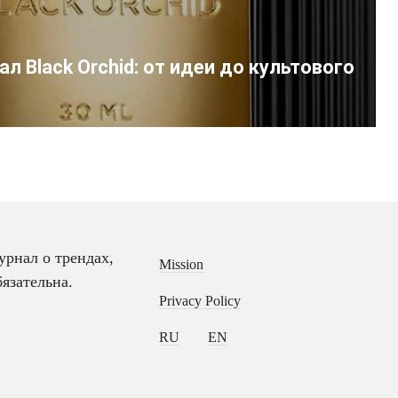
ал Black Orchid: от идеи до культового
Далее
рнал о трендах,
Mission
язательна.
Privacy Policy
RU
EN