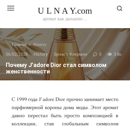
Перейти
U L N A Y.com
к
контенту
аромат как дыхание…
Главная
»
History
06/02/2026
History
Эрнаст Флермон
0
3.8к.
Почему J’adore Dior стал символом
женственности
С 1999 года J’adore Dior прочно занимает место
парфюмерной короны дома моды. Этот аромат
давно перестал быть просто композицией в
коллекции, став глобальным символом