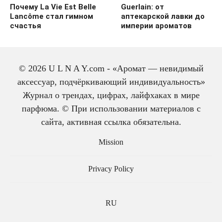
Почему La Vie Est Belle
Guerlain: от
Lancôme стал гимном
аптекарской лавки до
счастья
империи ароматов
© 2026 U L N A Y.com - «Аромат — невидимый
аксессуар, подчёркивающий индивидуальность»
Журнал о трендах, цифрах, лайфхаках в мире
парфюма. © При использовании материалов с
Секрет вечной молодос
сайта, активная ссылка обязательна.
ти: Coco Mademoiselle в
ечный хит для нового
Mission
поколения
Privacy Policy
RU