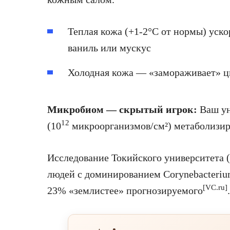
Теплая кожа (+1-2°C от нормы) уско
ваниль или мускус
Холодная кожа — «замораживает» ци
Микробиом — скрытый игрок:
Ваш ун
12
(10
микроорганизмов/см²) метаболизир
Исследование Токийского университета (
людей с доминированием Corynebacteri
[VC.ru]
23% «землистее» прогнозируемого
.