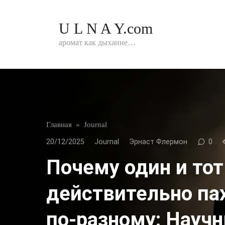
Перейти
к
U L N A Y.com
контенту
аромат как дыхание…
Главная
»
Journal
20/12/2025
Journal
Эрнаст Флермон
0
Почему один и то
действительно пах
по‑разному: Научн