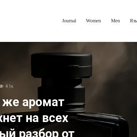
Journal
Women
Men
Яз
4.1к.
т же аромат
нет на всех
ый разбор от