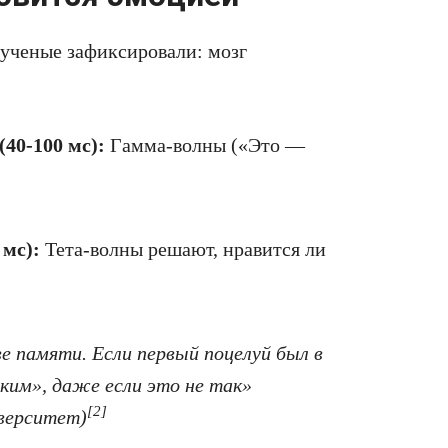
ученые зафиксировали: мозг
40-100 мс):
Гамма-волны («Это —
 мс):
Тета-волны решают, нравится ли
е памяти. Если первый поцелуй был в
дким», даже если это не так»
[2]
иверситет)