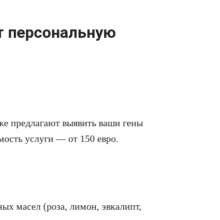
т персональную
уже предлагают выявить ваши гены
мость услуги — от 150 евро.
х масел (роза, лимон, эвкалипт,