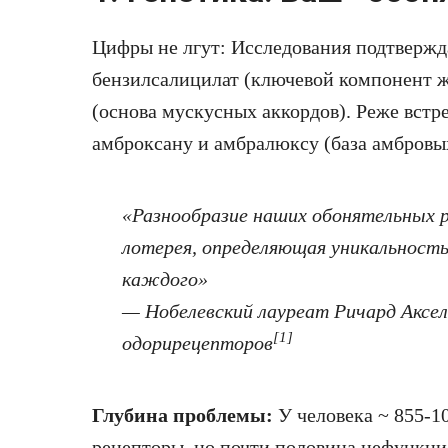
Цифры не лгут: Исследования подтвержд
бензилсалицилат (ключевой компонент 
(основа мускусных аккордов). Реже встр
амброксану и амбралюксу (база амбров
«Разнообразие наших обонятельных 
лотерея, определяющая уникальность
каждого»
— Нобелевский лауреат Ричард Аксе
[1]
одорирецепторов
Глубина проблемы:
У человека ~ 855-1
рецепторы, но почти половина нефункци