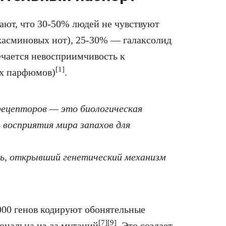
ают, что 30-50% людей не чувствуют
жасминовых нот), 25-30% — галаксолид
ечается невосприимчивость к
[1]
ых парфюмов)
.
рецепторов — это биологическая
 восприятия мира запахов для
ль, открывший генетический механизм
000 генов кодируют обонятельные
[7][9]
ональна из-за мутаций
. Это создает