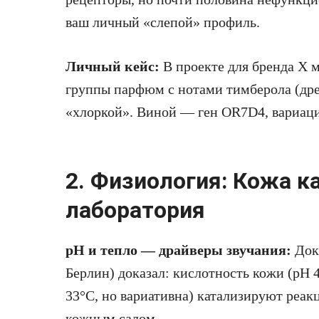
ваш личный «слепой» профиль.
Личный кейс:
В проекте для бренда X м
группы парфюм с нотами тимберола (дре
«хлоркой». Виной — ген OR7D4, вариаци
2. Физиология: Кожа к
лаборатория
pH и тепло — драйверы звучания:
Докт
Берлин) доказал: кислотность кожи (pH 4
33°C, но вариативна) катализируют реа
кожным салом.