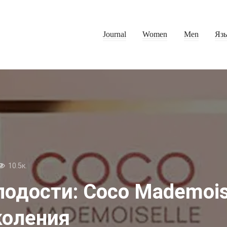
Journal
Women
Men
Яз
10.5к.
лодости: Coco Mademois
коления