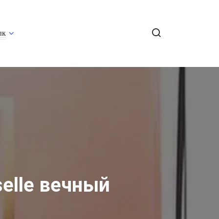
ык
elle вечный