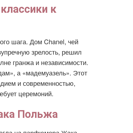
 классики к
ого шага. Дом Chanel, чей
зупречную зрелость, решил
олне гранжа и независимости.
ам», а «мадемуазель». Этот
дием и современностью,
ребует церемоний.
ака Польжа
легла на парфюмера Жака