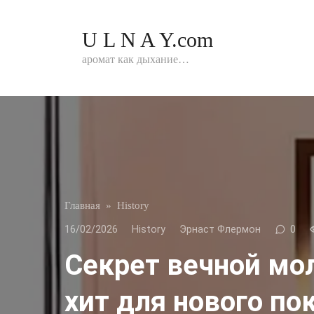
Перейти
к
U L N A Y.com
контенту
аромат как дыхание…
Главная
»
History
16/02/2026
History
Эрнаст Флермон
0
Секрет вечной мо
хит для нового по