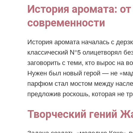
История аромата: от
современности
История аромата началась с дерзк
классический N°5 олицетворял бе
заговорить с теми, кто вырос на в
Нужен был новый герой — не «мад
парфюм стал мостом между насле
предложив роскошь, которая не т
Творческий гений Ж
Задача создать «молодую Коко» 