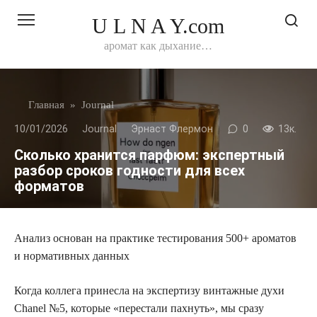
Перейти
U L N A Y.com
к
контенту
аромат как дыхание…
Главная
»
Journal
10/01/2026
Journal
Эрнаст Флермон
0
13к.
Сколько хранится парфюм: экспертный
разбор сроков годности для всех
форматов
Анализ основан на практике тестирования 500+ ароматов
и нормативных данных
Когда коллега принесла на экспертизу винтажные духи
Chanel №5, которые «перестали пахнуть», мы сразу