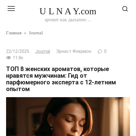
Перейти
U L N A Y.com
к
контенту
аромат как дыхание…
Главная
»
Journal
22/12/2025
Journal
Эрнаст Флермон
0
11.8к.
ТОП 8 женских ароматов, которые
нравятся мужчинам: Гид от
парфюмерного эксперта с 12-летним
опытом