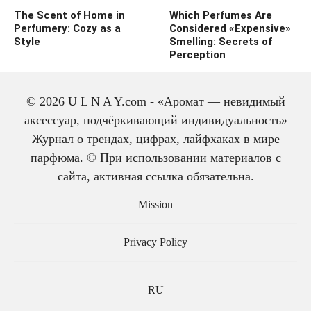
The Scent of Home in
Which Perfumes Are
Perfumery: Cozy as a
Considered «Expensive»
Style
Smelling: Secrets of
Perception
© 2026 U L N A Y.com - «Аромат — невидимый
аксессуар, подчёркивающий индивидуальность»
Журнал о трендах, цифрах, лайфхаках в мире
парфюма. © При использовании материалов с
сайта, активная ссылка обязательна.
The history of cologne:
from medicine to
Mission
perfume
Privacy Policy
RU