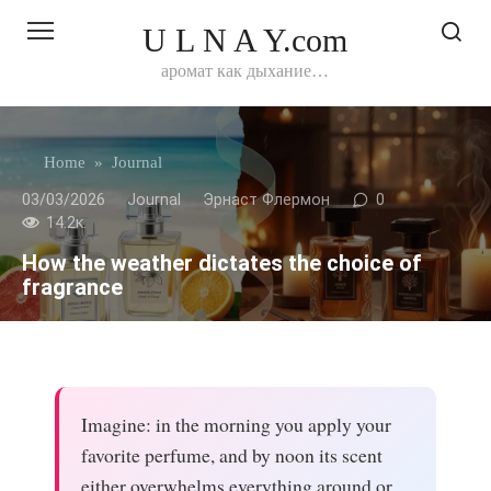
Перейти
U L N A Y.com
к
контенту
аромат как дыхание…
Home
»
Journal
03/03/2026
Journal
Эрнаст Флермон
0
14.2к.
How the weather dictates the choice of
fragrance
Imagine: in the morning you apply your
favorite perfume, and by noon its scent
either overwhelms everything around or