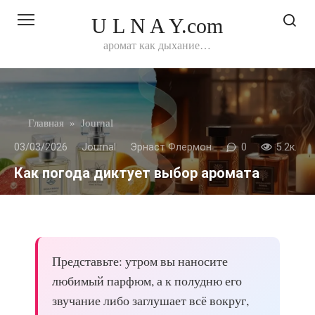
Перейти
U L N A Y.com
к
контенту
аромат как дыхание…
Главная
»
Journal
03/03/2026
Journal
Эрнаст Флермон
0
5.2к.
Как погода диктует выбор аромата
Представьте: утром вы наносите
любимый парфюм, а к полудню его
звучание либо заглушает всё вокруг,