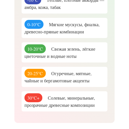
амбра, кожа, табак
0-10°C
Мягкие мускусы, фиалка,
древесно-пряные комбинации
10-20°C
Свежая зелень, лёгкие
цветочные и водные ноты
20-25°C
Огуречные, мятные,
чайные и бергамотовые акценты
30°C+
Солевые, минеральные,
прозрачные древесные композиции