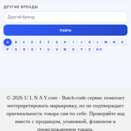
без резкого нажима.
дымную глубину.
ДРУГИЕ БРЕНДЫ
Найти
A
B
C
D
E
F
G
H
I
J
K
L
M
N
O
P
Q
R
S
T
U
V
W
X
Y
Z
0-9
© 2026 U L N A Y.com - Batch-code сервис помогает
интерпретировать маркировку, но не подтверждает
оригинальность товара сам по себе. Проверяйте код
вместе с продавцом, упаковкой, флаконом и
происхождением товара.