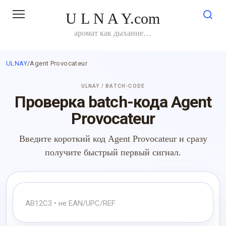
Перейти
U L N A Y.com
к
контенту
аромат как дыхание…
ULNAY
/
Agent Provocateur
ULNAY / BATCH-CODE
Проверка batch-кода Agent
Provocateur
Введите короткий код Agent Provocateur и сразу
получите быстрый первый сигнал.