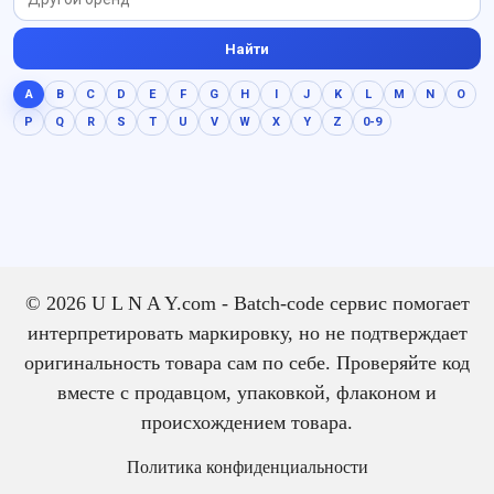
Найти
A
B
C
D
E
F
G
H
I
J
K
L
M
N
O
P
Q
R
S
T
U
V
W
X
Y
Z
0-9
© 2026 U L N A Y.com - Batch-code сервис помогает
интерпретировать маркировку, но не подтверждает
оригинальность товара сам по себе. Проверяйте код
вместе с продавцом, упаковкой, флаконом и
происхождением товара.
Политика конфиденциальности