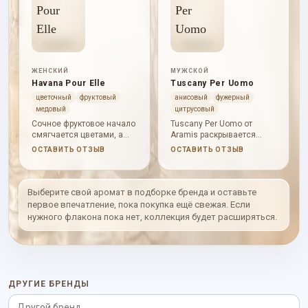
ЖЕНСКИЙ
МУЖСКОЙ
Havana Pour Elle
Tuscany Per Uomo
цветочный
фруктовый
анисовый
фужерный
медовый
цитрусовый
Сочное фруктовое начало
Tuscany Per Uomo от
смягчается цветами, а
Aramis раскрывается
мед, ваниль и бобы тонка
через цитрусовая
ОСТАВИТЬ ОТЗЫВ
ОСТАВИТЬ ОТЗЫВ
дают теплую сладкую
свежесть, ароматические
базу.
травы, свежая пряность. В
начале слышны лимон,
лаванда, бергамот; в
Выберите свой аромат в подборке бренда и оставьте
сердце проступают анис,
первое впечатление, пока покупка ещё свежая. Если
тмин, бергамот; база
нужного флакона пока нет, коллекция будет расширяться.
держит кожа, дубовый
мох, базилик. Характер
аромата: свежий,
собранный, глубокий,
тёплый; он звучит цельно,
выразительно и без
ДРУГИЕ БРЕНДЫ
резкого нажима.