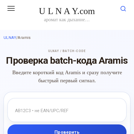
Перейти
U L N A Y.com
к
контенту
аромат как дыхание…
ULNAY
/
Aramis
ULNAY / BATCH-CODE
Проверка batch-кода Aramis
Введите короткий код Aramis и сразу получите
быстрый первый сигнал.
Проверить