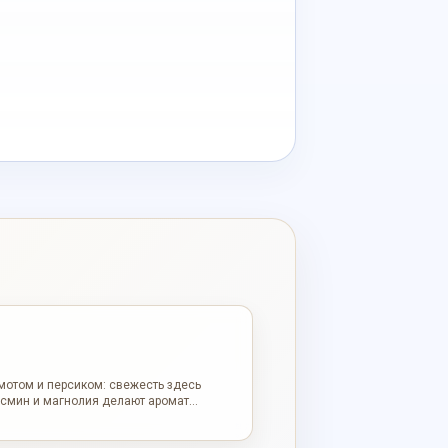
амотом и персиком: свежесть здесь
жасмин и магнолия делают аромат
рджинский кедр и амбра добавляют
анно, чисто и женственно.