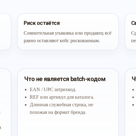
Риск остаётся
С
Сомнительная упаковка или продавец всё
Ср
равно оставляют кейс рискованным.
пе
Что не является batch-кодом
Ч
EAN / UPC штрихкод.
REF или артикул для каталога.
Длинная служебная строка, не
й
похожая на формат бренда.
и