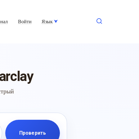
нал
Войти
Язык
arclay
стрый
Проверить