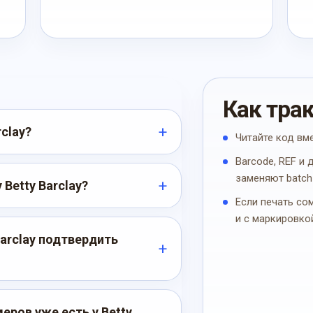
Как тра
rclay?
Читайте код вм
Barcode, REF и
заменяют batch
 Betty Barclay?
Если печать со
и с маркировко
Barclay подтвердить
ров уже есть у Betty