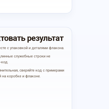
ктовать результат
есте с упаковкой и деталями флакона.
 длинные служебные строки не
-код.
мнительная, сверяйте код с примерами
й на коробке и флаконе.