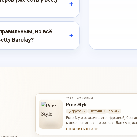
правильным, но всё
tty Barclay?
2010 · ЖЕНСКИЙ
Pure Style
цитрусовый
цветочный
свежий
Pure Style раскрывается фрезией, берг
мягкая, светлая, не резкая. Ландыш, 
цветочным и ухоженным, а мускус, ви
ОСТАВИТЬ ОТЗЫВ
теплую сухость. На коже он звучит собр