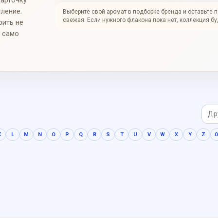
карточку
тление.
Выберите свой аромат в подборке бренда и оставьте 
свежая. Если нужного флакона пока нет, коллекция бу
рить не
и само
K
L
M
N
O
P
Q
R
S
T
U
V
W
X
Y
Z
0