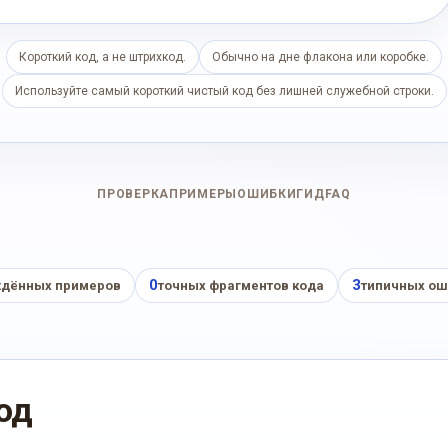
Короткий код, а не штрихкод.
Обычно на дне флакона или коробке.
Используйте самый короткий чистый код без лишней служебной строки.
ПРОВЕРКА
ПРИМЕРЫ
ОШИБКИ
ГИД
FAQ
0
3
дённых примеров
точных фрагментов кода
типичных ош
од