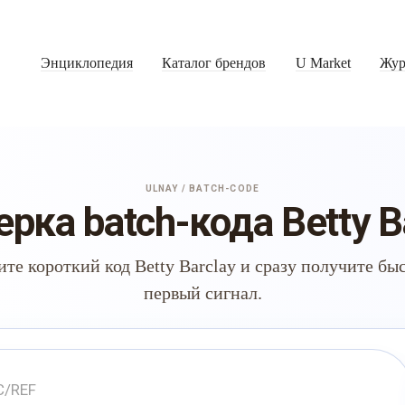
Энциклопедия
Каталог брендов
U Market
Жур
ULNAY / BATCH-CODE
рка batch-кода Betty B
ите короткий код Betty Barclay и сразу получите бы
первый сигнал.