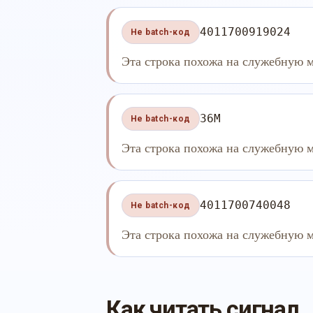
4011700919024
Не batch-код
Эта строка похожа на служебную м
36M
Не batch-код
Эта строка похожа на служебную м
4011700740048
Не batch-код
Эта строка похожа на служебную м
Как читать сигнал