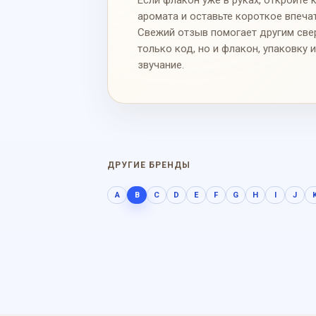
Если флакон уже в руках, откройте 
аромата и оставьте короткое впеча
Свежий отзыв помогает другим све
только код, но и флакон, упаковку 
звучание.
ДРУГИЕ БРЕНДЫ
A
B
C
D
E
F
G
H
I
J