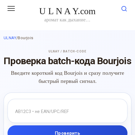
Перейти
U L N A Y.com
к
контенту
аромат как дыхание…
ULNAY
/
Bourjois
ULNAY / BATCH-CODE
Проверка batch-кода Bourjois
Введите короткий код Bourjois и сразу получите
быстрый первый сигнал.
Проверить