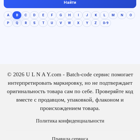
Найти
A
B
C
D
E
F
G
H
I
J
K
L
M
N
O
P
Q
R
S
T
U
V
W
X
Y
Z
0-9
© 2026 U L N A Y.com - Batch-code сервис помогает
интерпретировать маркировку, но не подтверждает
оригинальность товара сам по себе. Проверяйте код
вместе с продавцом, упаковкой, флаконом и
происхождением товара.
Политика конфиденциальности
Правила сервиса