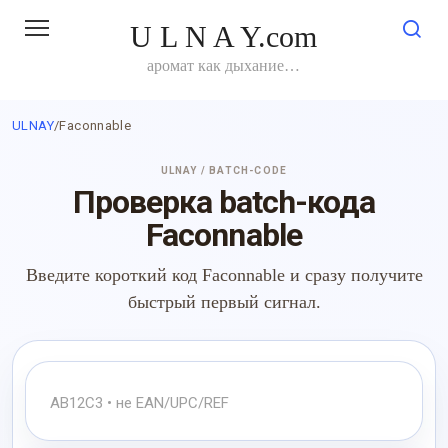
Перейти
U L N A Y.com
к
контенту
аромат как дыхание…
ULNAY
/
Faconnable
ULNAY / BATCH-CODE
Проверка batch-кода
Faconnable
Введите короткий код Faconnable и сразу получите
быстрый первый сигнал.