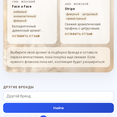
1996 · ЖЕНСКИЙ
2005 · МУЖСКОЙ
Face a Face
Stripe
амбровый
фужерный
цитрусовый
анималистичный
свежий пряный
фужерный
Свежий ароматический
Белоцветочный
профиль с цитрусовым
древесный аромат:
стартом, прохладной
ОСТАВИТЬ ОТЗЫВ
прохладный в начале,
ОСТАВИТЬ ОТЗЫВ
зеленью, теплыми
пудровый в сердце и
специями и сухой
мягко амбровый в
древесностью.
шлейфе.
Выберите свой аромат в подборке бренда и оставьте
первое впечатление, пока покупка ещё свежая. Если
нужного флакона пока нет, коллекция будет расширяться.
ДРУГИЕ БРЕНДЫ
Найти