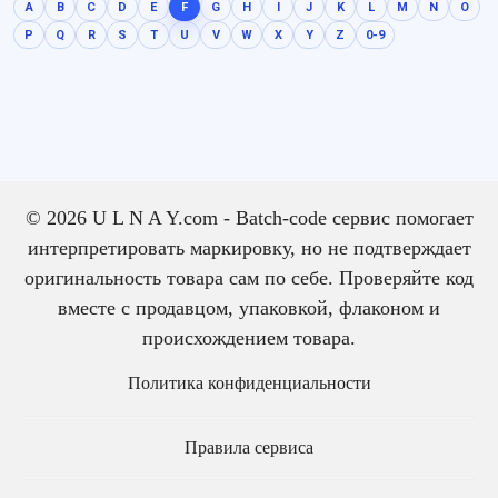
A
B
C
D
E
F
G
H
I
J
K
L
M
N
O
P
Q
R
S
T
U
V
W
X
Y
Z
0-9
© 2026 U L N A Y.com - Batch-code сервис помогает
интерпретировать маркировку, но не подтверждает
оригинальность товара сам по себе. Проверяйте код
вместе с продавцом, упаковкой, флаконом и
происхождением товара.
Политика конфиденциальности
Правила сервиса