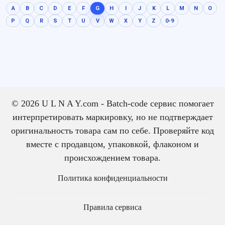
A
B
C
D
E
F
G
H
I
J
K
L
M
N
O
P
Q
R
S
T
U
V
W
X
Y
Z
0-9
© 2026 U L N A Y.com - Batch-code сервис помогает
интерпретировать маркировку, но не подтверждает
оригинальность товара сам по себе. Проверяйте код
вместе с продавцом, упаковкой, флаконом и
происхождением товара.
Политика конфиденциальности
Правила сервиса