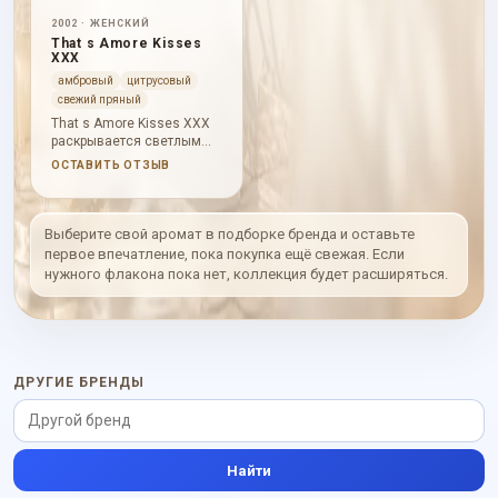
2002 · ЖЕНСКИЙ
That s Amore Kisses
XXX
амбровый
цитрусовый
свежий пряный
That s Amore Kisses XXX
раскрывается светлым
цитрусом, черной
ОСТАВИТЬ ОТЗЫВ
смородиной и
мандарином, а затем
становится мягче:
малина, фиалка, роза и
Выберите свой аромат в подборке бренда и оставьте
пряности ложатся на
первое впечатление, пока покупка ещё свежая. Если
древесную базу с
нужного флакона пока нет, коллекция будет расширяться.
мускусом, амброй,
сандалом и ванилью.
Аромат звучит
женственно, чуть сладко
и гладко, с пудровым
касанием.
ДРУГИЕ БРЕНДЫ
Найти