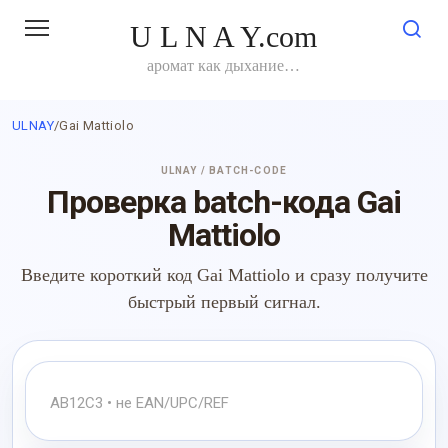
Перейти
U L N A Y.com
к
контенту
аромат как дыхание…
ULNAY
/
Gai Mattiolo
ULNAY / BATCH-CODE
Проверка batch-кода Gai
Mattiolo
Введите короткий код Gai Mattiolo и сразу получите
быстрый первый сигнал.