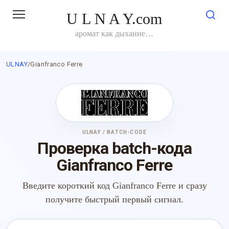
Перейти
U L N A Y.com
к
контенту
аромат как дыхание…
ULNAY
/
Gianfranco Ferre
ULNAY / BATCH-CODE
Проверка batch-кода
Gianfranco Ferre
Введите короткий код Gianfranco Ferre и сразу
получите быстрый первый сигнал.