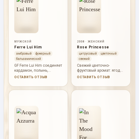
МУЖСКОЙ
2008 · ЖЕНСКИЙ
Ferre Lui Him
Rose Princesse
амбровый
фужерный
цитрусовый
цветочный
бальзамический
свежий
GF Ferre Lui Him соединяет
Свежий цветочно-
кардамон, полынь,
фруктовый аромат: ягоды
альдегиды, мускатный
и цитрусы открывают
ОСТАВИТЬ ОТЗЫВ
ОСТАВИТЬ ОТЗЫВ
орех, ладан, кедр, пачули
композицию, роза и
и бензоин.
сирень делают ее нежной.