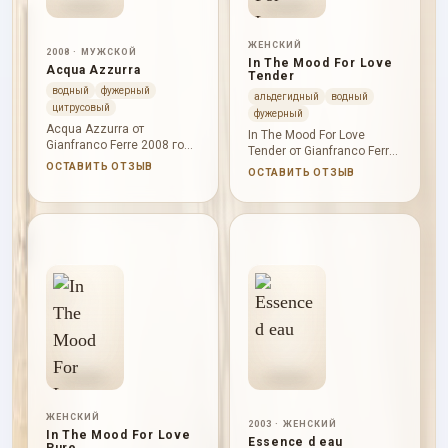
ЖЕНСКИЙ
2008 · МУЖСКОЙ
In The Mood For Love
Acqua Azzurra
Tender
водный
фужерный
альдегидный
водный
цитрусовый
фужерный
Acqua Azzurra от
In The Mood For Love
Gianfranco Ferre 2008 года
Tender от Gianfranco Ferre
раскрывается через
раскрывается через
ОСТАВИТЬ ОТЗЫВ
ОСТАВИТЬ ОТЗЫВ
цитрусовая свежесть,
цветочная мягкость,
свежая пряность,
альдегидность,
озоновый воздух. В
цитрусовая свежесть. В
начале слышны бергамот,
начале слышны
цвет апельсина, лаванда;
альдегиды, дыня, слива; в
в сердце проступают
сердце проступают лотос,
бергамот, имбирь, роза;
жасмин, роза; база
база держит гваяковое
держит кипарис, мускус,
дерево, пачули. Характер
бензоин. Характер
аромата: свежий,
аромата: свежий,
собранный, глубокий,
собранный, мягкий,
тёплый; он звучит цельно,
цветочный; он звучит
выразительно и без
цельно, выразительно и
резкого нажима.
без резкого нажима.
ЖЕНСКИЙ
2003 · ЖЕНСКИЙ
In The Mood For Love
Essence d eau