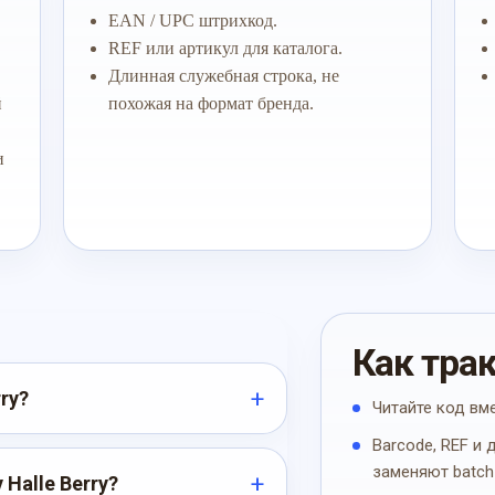
EAN / UPC штрихкод.
REF или артикул для каталога.
Длинная служебная строка, не
й
похожая на формат бренда.
и
Как тра
rry?
Читайте код вм
Barcode, REF и
заменяют batch
 Halle Berry?