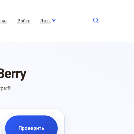
нал
Войти
Язык
Berry
трый
Проверить