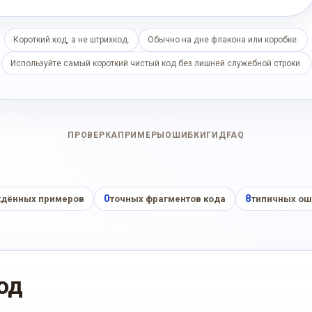
Короткий код, а не штрихкод.
Обычно на дне флакона или коробке.
Используйте самый короткий чистый код без лишней служебной строки.
ПРОВЕРКА
ПРИМЕРЫ
ОШИБКИ
ГИД
FAQ
0
8
дённых примеров
точных фрагментов кода
типичных ош
од