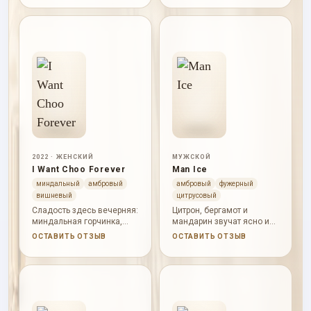
древесные ноты.
древесность и древесные
ноты оставляют чистый
современный шлейф.
2022 · ЖЕНСКИЙ
МУЖСКОЙ
I Want Choo Forever
Man Ice
миндальный
амбровый
амбровый
фужерный
вишневый
цитрусовый
Сладость здесь вечерняя:
Цитрон, бергамот и
миндальная горчинка,
мандарин звучат ясно и
вишневая мякоть, цветы,
прохладно, а ветивер,
ОСТАВИТЬ ОТЗЫВ
ОСТАВИТЬ ОТЗЫВ
ветивер, дубовый мох и
пачули, кедр и мох
мягкая гурманская база.
удерживают аромат в
чистой древесной
плоскости.