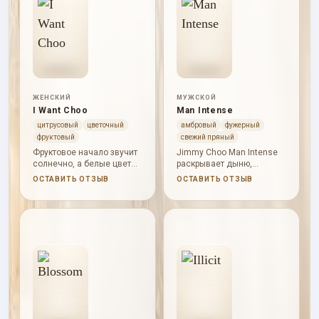
ЖЕНСКИЙ
МУЖСКОЙ
I Want Choo
Man Intense
цитрусовый
цветочный
амбровый
фужерный
фруктовый
свежий пряный
Фруктовое начало звучит
Jimmy Choo Man Intense
солнечно, а белые цветы
раскрывает дыню,
и ваниль делают аромат
лаванду, мандарин,
ОСТАВИТЬ ОТЗЫВ
ОСТАВИТЬ ОТЗЫВ
нарядным, сладким и
герань, черный перец,
мягко пудровым.
полынь, бобы тонка,
пачули и лабданум.