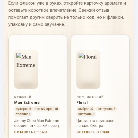
Если флакон уже в руках, откройте карточку аромата и
оставьте короткое впечатление. Свежий отзыв
помогает другим сверить не только код, но и флакон,
упаковку и само звучание.
МУЖСКОЙ
2019 · ЖЕНСКИЙ
Man Extreme
Floral
фужерный
свежий пряный
амбровый
цитрусовый
травяной
цветочный
Jimmy Choo Man Extreme
Цитрусово-фруктовое
соединяет черный перец,
начало быстро
красный тимьян, шалфей,
становится цветочным, а
ОСТАВИТЬ ОТЗЫВ
ОСТАВИТЬ ОТЗЫВ
герань, мускатный орех и
мускус, амбровая