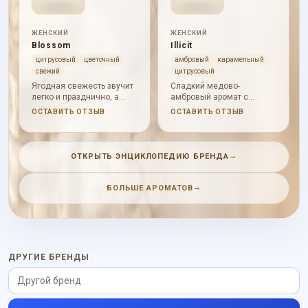
ЖЕНСКИЙ
ЖЕНСКИЙ
Blossom
Illicit
цитрусовый
цветочный
амбровый
карамельный
свежий
цитрусовый
Ягодная свежесть звучит
Сладкий медово-
легко и празднично, а
амбровый аромат с
роза с мускусом делают
пряным цитрусовым
ОСТАВИТЬ ОТЗЫВ
ОСТАВИТЬ ОТЗЫВ
аромат чистым и
входом, белыми цветами
дневным.
и теплой гурманской
базой.
→
ОТКРЫТЬ ЭНЦИКЛОПЕДИЮ БРЕНДА
→
БОЛЬШЕ АРОМАТОВ
ДРУГИЕ БРЕНДЫ