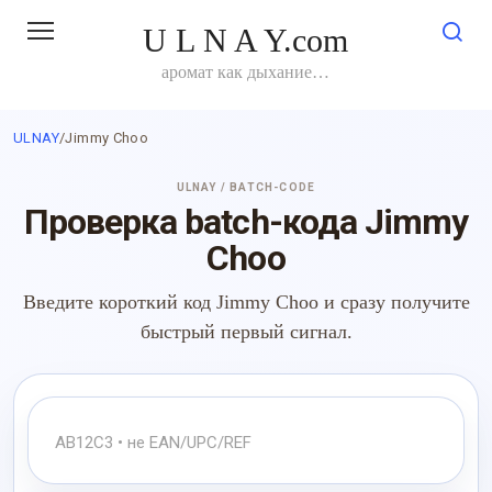
Перейти
U L N A Y.com
к
контенту
аромат как дыхание…
ULNAY
/
Jimmy Choo
ULNAY / BATCH-CODE
Проверка batch-кода Jimmy
Choo
Введите короткий код Jimmy Choo и сразу получите
быстрый первый сигнал.