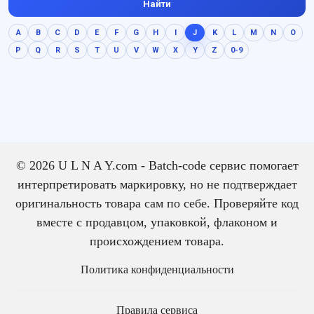
Найти
A
B
C
D
E
F
G
H
I
J
K
L
M
N
O
P
Q
R
S
T
U
V
W
X
Y
Z
0-9
© 2026 U L N A Y.com - Batch-code сервис помогает
интерпретировать маркировку, но не подтверждает
оригинальность товара сам по себе. Проверяйте код
вместе с продавцом, упаковкой, флаконом и
происхождением товара.
Политика конфиденциальности
Правила сервиса