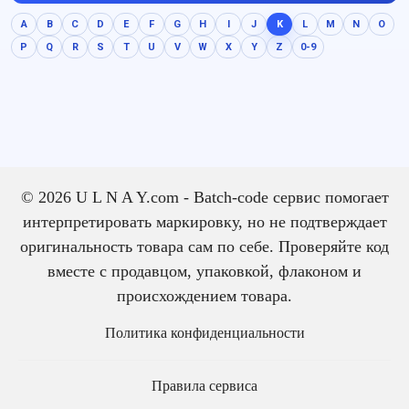
A
B
C
D
E
F
G
H
I
J
K
L
M
N
O
P
Q
R
S
T
U
V
W
X
Y
Z
0-9
© 2026 U L N A Y.com - Batch-code сервис помогает
интерпретировать маркировку, но не подтверждает
оригинальность товара сам по себе. Проверяйте код
вместе с продавцом, упаковкой, флаконом и
происхождением товара.
Политика конфиденциальности
Правила сервиса