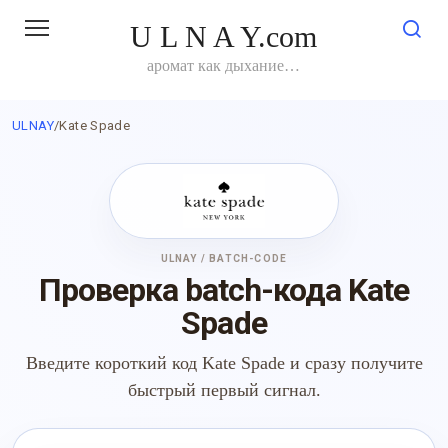
Перейти
U L N A Y.com
к
контенту
аромат как дыхание…
ULNAY
/
Kate Spade
ULNAY / BATCH-CODE
Проверка batch-кода Kate
Spade
Введите короткий код Kate Spade и сразу получите
быстрый первый сигнал.