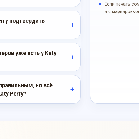
Если печать со
и с маркировко
erry подтвердить
ров уже есть у Katy
правильным, но всё
ty Perry?