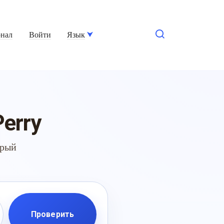
нал
Войти
Язык
erry
трый
Проверить