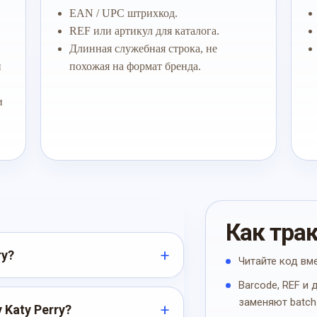
EAN / UPC штрихкод.
REF или артикул для каталога.
Длинная служебная строка, не
й
похожая на формат бренда.
и
Как тра
ry?
Читайте код вм
Barcode, REF и
заменяют batch
 Katy Perry?