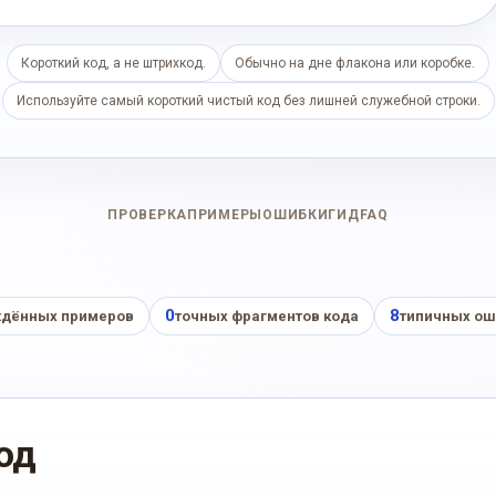
Короткий код, а не штрихкод.
Обычно на дне флакона или коробке.
Используйте самый короткий чистый код без лишней служебной строки.
ПРОВЕРКА
ПРИМЕРЫ
ОШИБКИ
ГИД
FAQ
0
8
дённых примеров
точных фрагментов кода
типичных ош
од