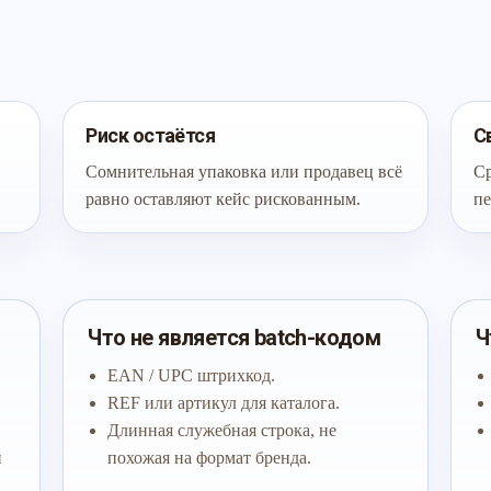
Риск остаётся
С
Сомнительная упаковка или продавец всё
Ср
равно оставляют кейс рискованным.
пе
Что не является batch-кодом
Ч
EAN / UPC штрихкод.
REF или артикул для каталога.
Длинная служебная строка, не
й
похожая на формат бренда.