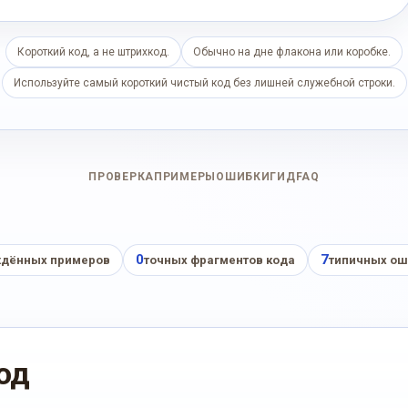
Короткий код, а не штрихкод.
Обычно на дне флакона или коробке.
Используйте самый короткий чистый код без лишней служебной строки.
ПРОВЕРКА
ПРИМЕРЫ
ОШИБКИ
ГИД
FAQ
0
7
дённых примеров
точных фрагментов кода
типичных ош
од