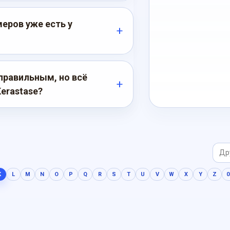
еров уже есть у
правильным, но всё
erastase?
K
L
M
N
O
P
Q
R
S
T
U
V
W
X
Y
Z
0