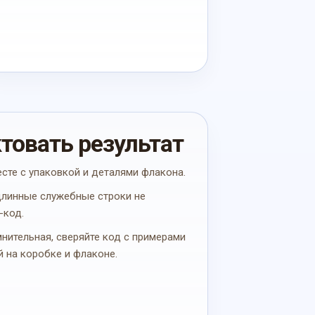
ктовать результат
есте с упаковкой и деталями флакона.
 длинные служебные строки не
-код.
мнительная, сверяйте код с примерами
й на коробке и флаконе.