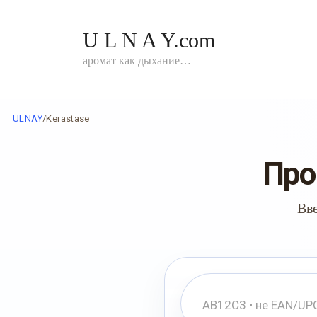
Перейти
к
U L N A Y.com
контенту
аромат как дыхание…
ULNAY
/
Kerastase
Про
Вве