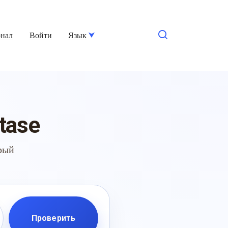
нал
Войти
Язык
tase
трый
Проверить