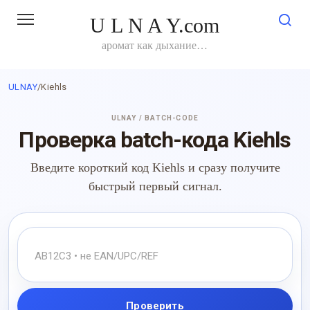
Перейти
U L N A Y.com
к
контенту
аромат как дыхание…
ULNAY
/
Kiehls
ULNAY / BATCH-CODE
Проверка batch-кода Kiehls
Введите короткий код Kiehls и сразу получите
быстрый первый сигнал.
Проверить