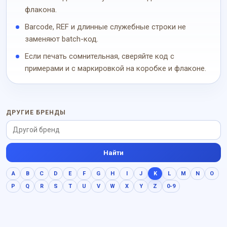
флакона.
Barcode, REF и длинные служебные строки не
заменяют batch-код.
Если печать сомнительная, сверяйте код с
примерами и с маркировкой на коробке и флаконе.
ДРУГИЕ БРЕНДЫ
Найти
A
B
C
D
E
F
G
H
I
J
K
L
M
N
O
P
Q
R
S
T
U
V
W
X
Y
Z
0-9