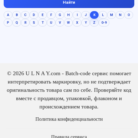
Найти
A
B
C
D
E
F
G
H
I
J
K
L
M
N
O
P
Q
R
S
T
U
V
W
X
Y
Z
0-9
© 2026 U L N A Y.com - Batch-code сервис помогает
интерпретировать маркировку, но не подтверждает
оригинальность товара сам по себе. Проверяйте код
вместе с продавцом, упаковкой, флаконом и
происхождением товара.
Политика конфиденциальности
Правила сервиса