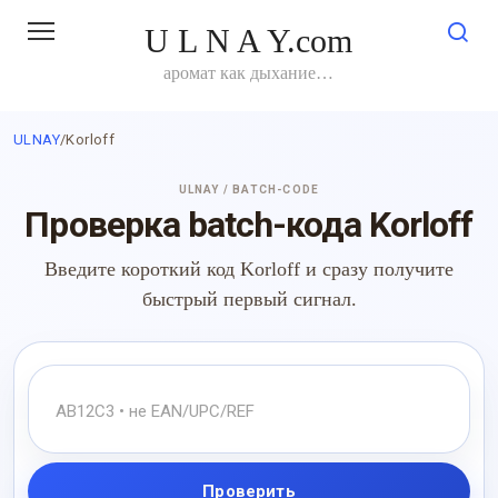
Перейти
U L N A Y.com
к
контенту
аромат как дыхание…
ULNAY
/
Korloff
ULNAY / BATCH-CODE
Проверка batch-кода Korloff
Введите короткий код Korloff и сразу получите
быстрый первый сигнал.
Проверить