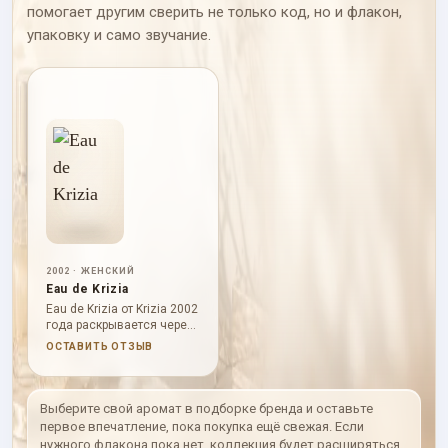
помогает другим сверить не только код, но и флакон,
упаковку и само звучание.
2002 · ЖЕНСКИЙ
Eau de Krizia
Eau de Krizia от Krizia 2002
года раскрывается через .
В начале слышны ; в
ОСТАВИТЬ ОТЗЫВ
сердце проступают ; база
держит . Характер
аромата: живой, чистый;
он звучит цельно,
Выберите свой аромат в подборке бренда и оставьте
выразительно и без
первое впечатление, пока покупка ещё свежая. Если
резкого нажима.
нужного флакона пока нет, коллекция будет расширяться.