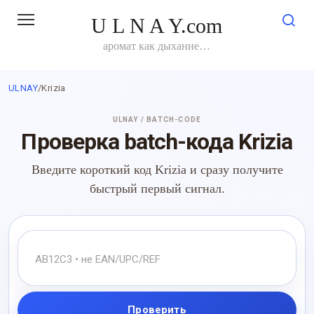
Перейти
U L N A Y.com
к
контенту
аромат как дыхание…
ULNAY
/
Krizia
ULNAY / BATCH-CODE
Проверка batch-кода Krizia
Введите короткий код Krizia и сразу получите
быстрый первый сигнал.
Проверить