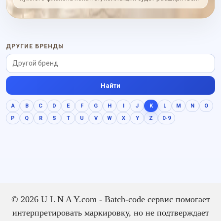
ДРУГИЕ БРЕНДЫ
Найти
A
B
C
D
E
F
G
H
I
J
K
L
M
N
O
P
Q
R
S
T
U
V
W
X
Y
Z
0-9
© 2026 U L N A Y.com - Batch-code сервис помогает
интерпретировать маркировку, но не подтверждает