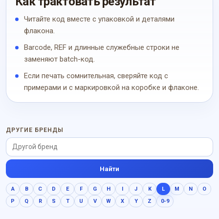
Как трактовать результат
Читайте код вместе с упаковкой и деталями
флакона.
Barcode, REF и длинные служебные строки не
заменяют batch-код.
Если печать сомнительная, сверяйте код с
примерами и с маркировкой на коробке и флаконе.
ДРУГИЕ БРЕНДЫ
Найти
A
B
C
D
E
F
G
H
I
J
K
L
M
N
O
P
Q
R
S
T
U
V
W
X
Y
Z
0-9