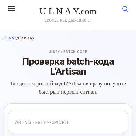
Перейти
U L N A Y.com
к
контенту
аромат как дыхание…
ULNAY
/
L'Artisan
ULNAY / BATCH-CODE
Проверка batch-кода
L'Artisan
Введите короткий код L'Artisan и сразу получите
быстрый первый сигнал.