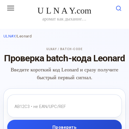
Перейти
U L N A Y.com
к
контенту
аромат как дыхание…
ULNAY
/
Leonard
ULNAY / BATCH-CODE
Проверка batch-кода Leonard
Введите короткий код Leonard и сразу получите
быстрый первый сигнал.
Проверить