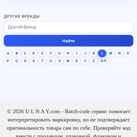
ДРУГИЕ БРЕНДЫ
Найти
A
B
C
D
E
F
G
H
I
J
K
L
M
N
O
P
Q
R
S
T
U
V
W
X
Y
Z
0-9
© 2026 U L N A Y.com - Batch-code сервис помогает
интерпретировать маркировку, но не подтверждает
оригинальность товара сам по себе. Проверяйте код
вместе с продавцом, упаковкой, флаконом и