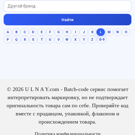
Найти
A
B
C
D
E
F
G
H
I
J
K
L
M
N
O
P
Q
R
S
T
U
V
W
X
Y
Z
0-9
© 2026 U L N A Y.com - Batch-code сервис помогает
интерпретировать маркировку, но не подтверждает
оригинальность товара сам по себе. Проверяйте код
вместе с продавцом, упаковкой, флаконом и
происхождением товара.
Политика конфиденциальности