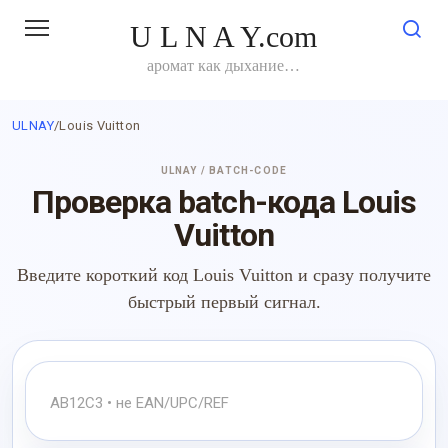
Перейти
U L N A Y.com
к
контенту
аромат как дыхание…
ULNAY
/
Louis Vuitton
ULNAY / BATCH-CODE
Проверка batch-кода Louis
Vuitton
Введите короткий код Louis Vuitton и сразу получите
быстрый первый сигнал.