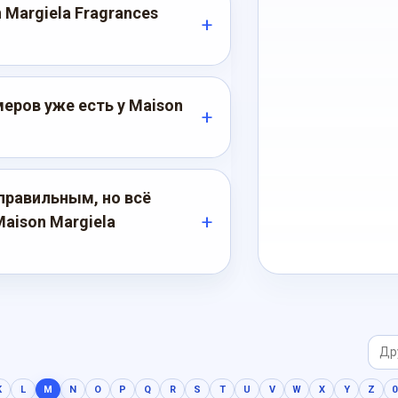
 Margiela Fragrances
ров уже есть у Maison
правильным, но всё
aison Margiela
K
L
M
N
O
P
Q
R
S
T
U
V
W
X
Y
Z
0