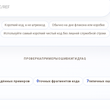
Короткий код, а не штрихкод.
Обычно на дне флакона или коробке.
Используйте самый короткий чистый код без лишней служебной строки.
ПРОВЕРКА
ПРИМЕРЫ
ОШИБКИ
ГИД
FAQ
0
7
дённых примеров
точных фрагментов кода
типичных ош