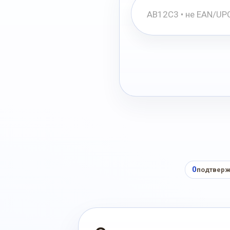
0
подтверж