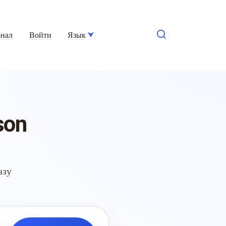
нал
Войти
Язык
son
азу