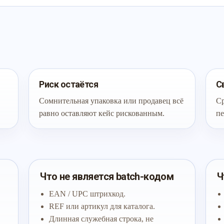
Риск остаётся
С
Сомнительная упаковка или продавец всё
Ср
равно оставляют кейс рискованным.
пе
Что не является batch-кодом
Ч
EAN / UPC штрихкод.
REF или артикул для каталога.
Длинная служебная строка, не