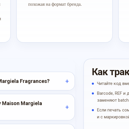
й
похожая на формат бренда.
и
Как тра
Margiela Fragrances?
Читайте код вм
Barcode, REF и
заменяют batch
 Maison Margiela
Если печать со
и с маркировко