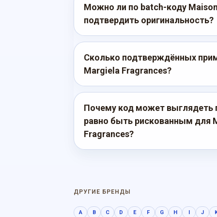
Можно ли по batch-коду Maison
подтвердить оригинальность?
Сколько подтверждённых приме
Margiela Fragrances?
Почему код может выглядеть 
равно быть рискованным для M
Fragrances?
ДРУГИЕ БРЕНДЫ
A
B
C
D
E
F
G
H
I
J