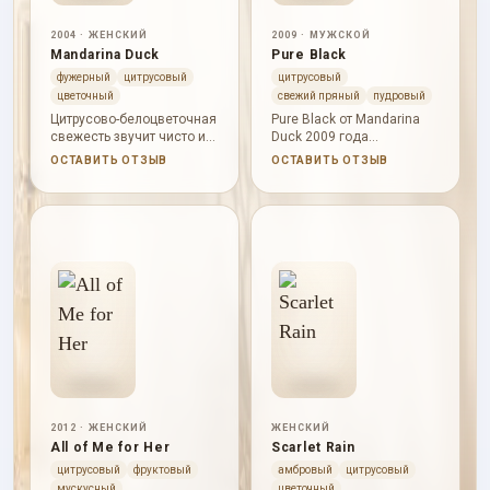
2004 · ЖЕНСКИЙ
2009 · МУЖСКОЙ
Mandarina Duck
Pure Black
фужерный
цитрусовый
цитрусовый
цветочный
свежий пряный
пудровый
Цитрусово-белоцветочная
Pure Black от Mandarina
свежесть звучит чисто и
Duck 2009 года
мягко, а белый перец
раскрывается через
ОСТАВИТЬ ОТЗЫВ
ОСТАВИТЬ ОТЗЫВ
добавляет легкую сухую
ванильная мягкость,
искру.
цитрусовая свежесть,
сладкое тепло. В начале
слышны дыня, перец,
бергамот; в сердце
проступают бобы тонка,
тиаре, африканский
апельсиновый цвет; база
держит ваниль, сандал,
вирджинский кедр.
Характер аромата:
свежий, собранный,
глубокий, тёплый; он
звучит цельно,
выразительно и без
2012 · ЖЕНСКИЙ
ЖЕНСКИЙ
резкого нажима.
All of Me for Her
Scarlet Rain
цитрусовый
фруктовый
амбровый
цитрусовый
мускусный
цветочный