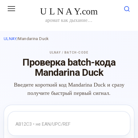
Перейти
U L N A Y.com
к
контенту
аромат как дыхание…
ULNAY
/
Mandarina Duck
ULNAY / BATCH-CODE
Проверка batch-кода
Mandarina Duck
Введите короткий код Mandarina Duck и сразу
получите быстрый первый сигнал.