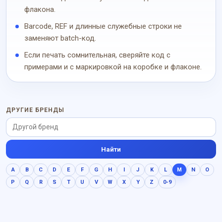
флакона.
Barcode, REF и длинные служебные строки не
заменяют batch-код.
Если печать сомнительная, сверяйте код с
примерами и с маркировкой на коробке и флаконе.
ДРУГИЕ БРЕНДЫ
Найти
A
B
C
D
E
F
G
H
I
J
K
L
M
N
O
P
Q
R
S
T
U
V
W
X
Y
Z
0-9