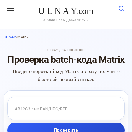
Перейти
U L N A Y.com
к
контенту
аромат как дыхание…
ULNAY
/
Matrix
ULNAY / BATCH-CODE
Проверка batch-кода Matrix
Введите короткий код Matrix и сразу получите
быстрый первый сигнал.
Проверить